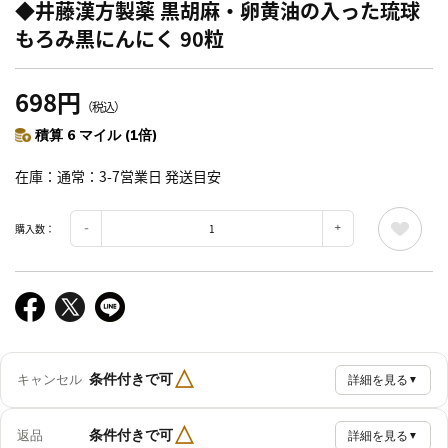
◆井藤漢方製薬 黒胡麻・卵黄油の入った琉球
もろみ黒にんにく 90粒
698円
（税込）
積算 6 マイル (1倍)
在庫
通常：3-7営業日 発送目安
購入数：
△
条件付きで可
キャンセル
詳細を見る
▼
△
条件付きで可
返品
詳細を見る
▼