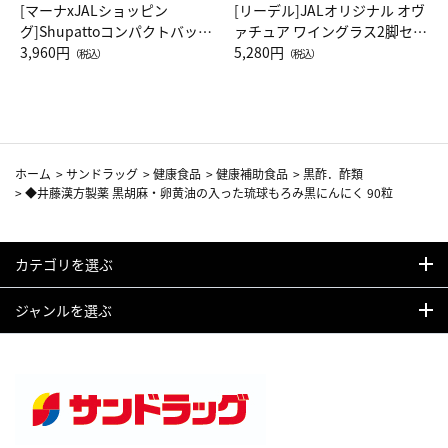
[マーナxJALショッピン
[リーデル]JALオリジナル オヴ
グ]Shupattoコンパクトバッグ
ァチュア ワイングラス2脚セッ
Drop JAL客室乗務員（LC）ス
3,960円
ト（レッドワイン）
5,280円
（税込）
（税込）
カーフ柄
ホーム
>
サンドラッグ
>
健康食品
>
健康補助食品
>
黒酢．酢類
>
◆井藤漢方製薬 黒胡麻・卵黄油の入った琉球もろみ黒にんにく 90粒
カテゴリを選ぶ
ジャンルを選ぶ