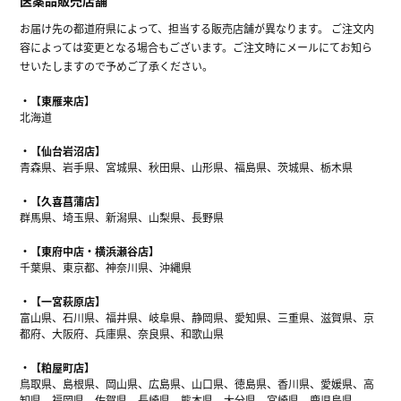
お届け先の都道府県によって、担当する販売店舗が異なります。 ご注文内
容によっては変更となる場合もございます。ご注文時にメールにてお知ら
せいたしますので予めご了承ください。
【東雁来店】
北海道
【仙台岩沼店】
青森県、岩手県、宮城県、秋田県、山形県、福島県、茨城県、栃木県
【久喜菖蒲店】
群馬県、埼玉県、新潟県、山梨県、長野県
【東府中店・横浜瀬谷店】
千葉県、東京都、神奈川県、沖縄県
【一宮萩原店】
富山県、石川県、福井県、岐阜県、静岡県、愛知県、三重県、滋賀県、京
都府、大阪府、兵庫県、奈良県、和歌山県
【粕屋町店】
鳥取県、島根県、岡山県、広島県、山口県、徳島県、香川県、愛媛県、高
知県、福岡県、佐賀県、長崎県、熊本県、大分県、宮崎県、鹿児島県