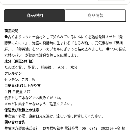
商品説明
商品情報
商品説明
●古くよりスタミナ食材として知られているにんにくを熟成発酵させた「発
酵黒にんにく」、泡盛の発酵時に生まれる「もろみ粕」、元気素材の「黒胡
麻」、「卵黄油」をソフトカプセルにぎゅっと詰め込みました。 ●4つの伝統
素材のパワーが健康で活発な毎日を応援します。
成分（保証分析値）
たんぱく質: 、 脂質: 、 粗繊維: 、 灰分: 、 水分:
アレルゲン
ゼラチン、ごま、卵
目安量/お召し上がり方
１日 目安量 ３粒
食品として水などでお飲みください。
※のどに詰まらせないようご注意ください。
保管及び取扱上の注意
●高温・多湿、直射日光を避け、涼しい所に保管してください。
問い合わせ先
井藤漢方製薬株式会社 お客様相談室 電話番号：06‐6743‐3033 月～金(祝