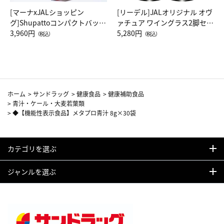
[マーナxJALショッピン
[リーデル]JALオリジナル オヴ
グ]Shupattoコンパクトバッグ
ァチュア ワイングラス2脚セッ
Drop JAL客室乗務員（LC）ス
3,960円
ト（レッドワイン）
5,280円
（税込）
（税込）
カーフ柄
ホーム
>
サンドラッグ
>
健康食品
>
健康補助食品
>
青汁・ケール・大麦若葉類
>
◆【機能性表示食品】メタプロ青汁 8g×30袋
カテゴリを選ぶ
ジャンルを選ぶ