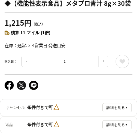
◆【機能性表示食品】メタプロ青汁 8g×30袋
1,215円
（税込）
積算 11 マイル (1倍)
在庫
通常: 2-4営業日 発送目安
購入数：
△
条件付きで可
キャンセル
詳細を見る
▼
△
条件付きで可
返品
詳細を見る
▼