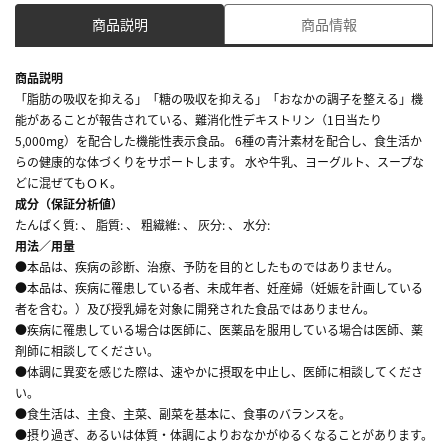
商品説明
商品情報
商品説明
「脂肪の吸収を抑える」「糖の吸収を抑える」「おなかの調子を整える」機
能があることが報告されている、難消化性デキストリン（1日当たり
5,000mg）を配合した機能性表示食品。 6種の青汁素材を配合し、食生活か
らの健康的な体づくりをサポートします。 水や牛乳、ヨーグルト、スープな
どに混ぜてもＯＫ。
成分（保証分析値）
たんぱく質: 、 脂質: 、 粗繊維: 、 灰分: 、 水分:
用法／用量
●本品は、疾病の診断、治療、予防を目的としたものではありません。
●本品は、疾病に罹患している者、未成年者、妊産婦（妊娠を計画している
者を含む。）及び授乳婦を対象に開発された食品ではありません。
●疾病に罹患している場合は医師に、医薬品を服用している場合は医師、薬
剤師に相談してください。
●体調に異変を感じた際は、速やかに摂取を中止し、医師に相談してくださ
い。
●食生活は、主食、主菜、副菜を基本に、食事のバランスを。
●摂り過ぎ、あるいは体質・体調によりおなかがゆるくなることがあります。