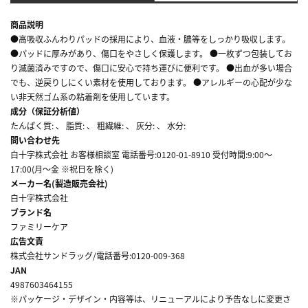
商品説明
●高吸収ふんわりパッドの採用により、血液・膿等をしっかり吸収します。
●パッドに厚みがあり、傷口をやさしく保護します。 ●一枚ずつ包装してお
り滅菌済みですので、傷口に安心で持ち運びに便利です。 ●出血が多い場合
でも、逆戻りしにくい素材を使用しております。 ●アレルギーの心配が少な
い非天然ゴム系の粘着剤を使用しています。
成分（保証分析値）
たんぱく質: 、 脂質: 、 粗繊維: 、 灰分: 、 水分:
問い合わせ先
白十字株式会社 お客様相談室 電話番号:0120-01-8910 受付時間:9:00～
17:00(月～金 ※祝日を除く)
メーカー名(製造販売会社)
白十字株式会社
ブランド名
ファミリーケア
広告文責
株式会社サンドラッグ/電話番号:0120-009-368
JAN
4987603464155
※パッケージ・デザイン・内容等は、リニューアルにより予告なしに変更さ