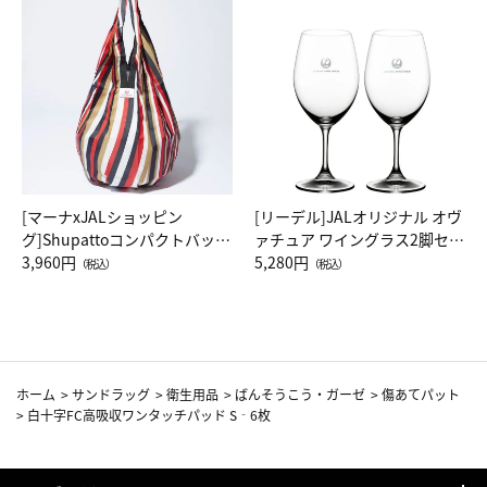
[マーナxJALショッピン
[リーデル]JALオリジナル オヴ
グ]Shupattoコンパクトバッグ
ァチュア ワイングラス2脚セッ
Drop JAL客室乗務員（LC）ス
3,960円
ト（レッドワイン）
5,280円
（税込）
（税込）
カーフ柄
ホーム
>
サンドラッグ
>
衛生用品
>
ばんそうこう・ガーゼ
>
傷あてパット
>
白十字FC高吸収ワンタッチパッド S‐6枚