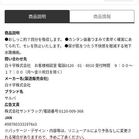
商品説明
商品情報
商品説明
●おしっこ約７回分を吸収します。 ●カンタン装着つまみで素早く確実にあ
てられて、モレを防止いたします。 ●尿が肌をつたう不快感を軽減する地下
水路機能。
問い合わせ先
白十字株式会社 お客様相談室 電話0120‐01‐8910 受付時間 ９：００～
１７：００（月～金※祝日を除く）
メーカー名(製造販売会社)
白十字株式会社
ブランド名
サルバ
広告文責
株式会社サンドラッグ/電話番号:0120-009-368
JAN
4987603331976x3
※パッケージ・デザイン・内容等は、リニューアルにより予告なしに変更さ
れる場合がありますので、予めご了承ください。