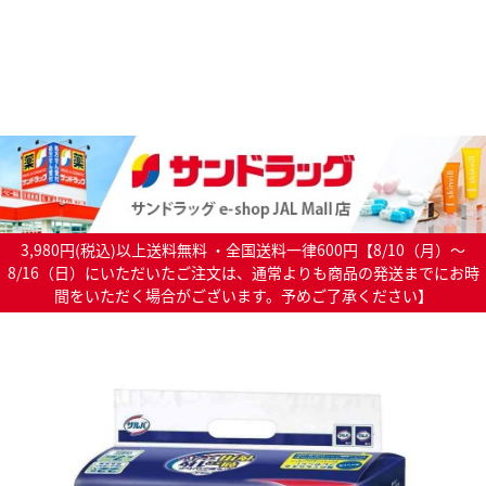
3,980円(税込)以上送料無料 ・全国送料一律600円【8/10（月）～
8/16（日）にいただいたご注文は、通常よりも商品の発送までにお時
間をいただく場合がございます。予めご了承ください】