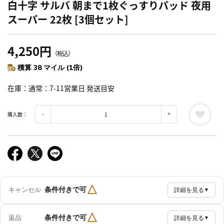
白十字 サルバ 朝まで1枚ぐっすりパッド 夜用
スーパー 22枚 [3個セット]
4,250円
（税込）
積算 38 マイル (1倍)
在庫
通常：7-11営業日 発送目安
購入数：
△
条件付きで可
キャンセル
詳細を見る
▼
△
条件付きで可
返品
詳細を見る
▼