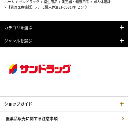
ホーム
>
サンドラッグ
>
衛生用品
>
測定器・健康用品
>
婦人体温計
>
【管理医療機器】テルモ婦人体温ET-C531PP ピンク
カテゴリを選ぶ
ジャンルを選ぶ
ショップガイド
医薬品販売に関する注意事項