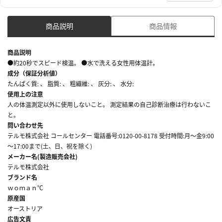
商品説明
商品情報
商品説明
●約20秒でスピード検温。 ●水で洗える女性用体温計。
成分（保証分析値）
たんぱく質: 、 脂質: 、 粗繊維: 、 灰分: 、 水分:
使用上の注意
人の体温測定以外に使用しないこと。 測定結果の自己診断治療は行わないこ
と。
問い合わせ先
テルモ株式会社 コールセンター 電話番号:0120-00-8178 受付時間:月～金9:00
～17:00まで(土、日、祝を除く)
メーカー名(製造販売会社)
テルモ株式会社
ブランド名
ｗｏｍａｎ℃
原産国
オーストリア
広告文責