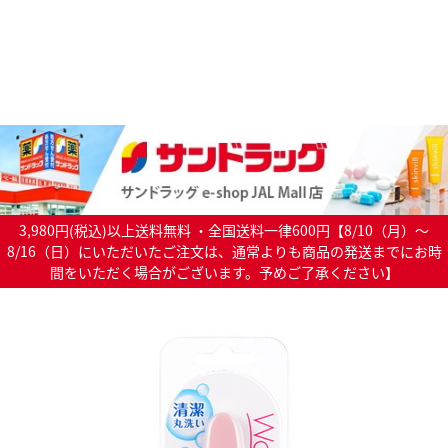
3,980円(税込)以上送料無料 ・全国送料一律600円【8/10（月）～
8/16（日）にいただいたご注文は、通常よりも商品の発送までにお時
間をいただく場合がございます。予めご了承ください】