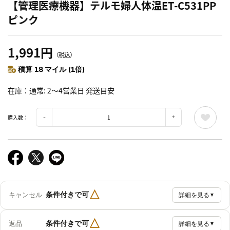
【管理医療機器】テルモ婦人体温ET-C531PP
ピンク
1,991円
（税込）
積算 18 マイル (1倍)
在庫
通常: 2～4営業日 発送目安
購入数：
△
条件付きで可
キャンセル
詳細を見る
▼
△
条件付きで可
返品
詳細を見る
▼