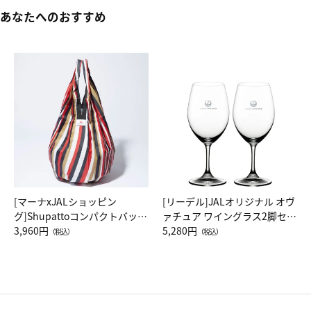
あなたへのおすすめ
[マーナxJALショッピン
[リーデル]JALオリジナル オヴ
グ]Shupattoコンパクトバッグ
ァチュア ワイングラス2脚セッ
Drop JAL客室乗務員（LC）ス
3,960円
ト（レッドワイン）
5,280円
（税込）
（税込）
カーフ柄