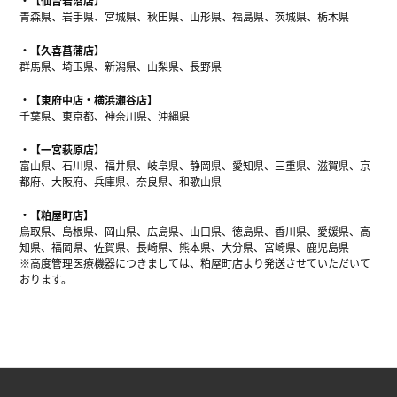
【仙台岩沼店】
青森県、岩手県、宮城県、秋田県、山形県、福島県、茨城県、栃木県
【久喜菖蒲店】
群馬県、埼玉県、新潟県、山梨県、長野県
【東府中店・横浜瀬谷店】
千葉県、東京都、神奈川県、沖縄県
【一宮萩原店】
富山県、石川県、福井県、岐阜県、静岡県、愛知県、三重県、滋賀県、京
都府、大阪府、兵庫県、奈良県、和歌山県
【粕屋町店】
鳥取県、島根県、岡山県、広島県、山口県、徳島県、香川県、愛媛県、高
知県、福岡県、佐賀県、長崎県、熊本県、大分県、宮崎県、鹿児島県
※高度管理医療機器につきましては、粕屋町店より発送させていただいて
おります。