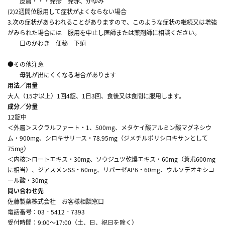
皮膚・・・発疹 発赤、かゆみ
(2)2週間位服用して症状がよくならない場合
3.次の症状があらわれることがありますので、このような症状の継続又は増強
がみられた場合には 服用を中止し医師または薬剤師に相談ください。
口のかわき 便秘 下痢
●その他注意
母乳が出にくくなる場合があります
用法／用量
大人（15才以上）1回4錠、1日3回、食後又は食間に服用します。
成分／分量
12錠中
＜外層＞スクラルファート・1、500mg、メタケイ酸アルミン酸マグネシウ
ム・900mg、シロキサリース・78.95mg（ジメチルポリシロキサンとして
75mg）
＜内核＞ロートエキス・30mg、ソウジュツ乾燥エキス・60mg（蒼朮600mg
に相当）、ジアスメンSS・60mg、リパーゼAP6・60mg、ウルソデオキシコ
ール酸・30mg
問い合わせ先
佐藤製薬株式会社 お客様相談窓口
電話番号：03‐5412‐7393
受付時間：9:00～17:00（土、日、祝日を除く）