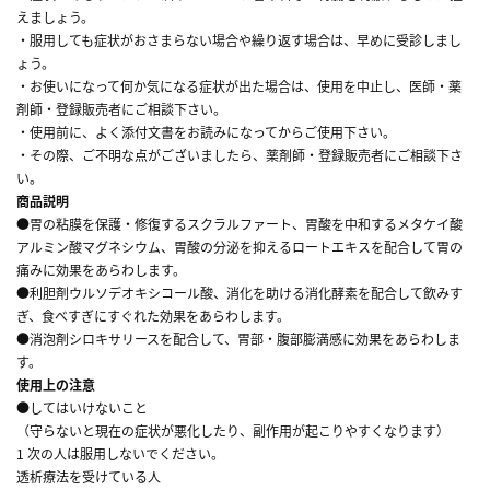
えましょう。
・服用しても症状がおさまらない場合や繰り返す場合は、早めに受診しまし
ょう。
・お使いになって何か気になる症状が出た場合は、使用を中止し、医師・薬
剤師・登録販売者にご相談下さい。
・使用前に、よく添付文書をお読みになってからご使用下さい。
・その際、ご不明な点がございましたら、薬剤師・登録販売者にご相談下さ
い。
商品説明
●胃の粘膜を保護・修復するスクラルファート、胃酸を中和するメタケイ酸
アルミン酸マグネシウム、胃酸の分泌を抑えるロートエキスを配合して胃の
痛みに効果をあらわします。
●利胆剤ウルソデオキシコール酸、消化を助ける消化酵素を配合して飲みす
ぎ、食べすぎにすぐれた効果をあらわします。
●消泡剤シロキサリースを配合して、胃部・腹部膨満感に効果をあらわしま
す。
使用上の注意
●してはいけないこと
（守らないと現在の症状が悪化したり、副作用が起こりやすくなります）
1 次の人は服用しないでください。
透析療法を受けている人