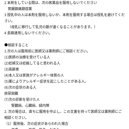
2 本剤をしている間は、次の医薬品を服用しないでください
胃腸鎮痛鎮痙薬
3 授乳中の人は本剤を服用しないか、本剤を服用する場合は授乳を避けてくだ
さい。
（母乳に移行して乳児の脈が速くなることがあります。）
4 長期連用しないでください。
●相談すること
1.次の人は服用前に医師又は薬剤師にご相談ください。
(1)医師の治療を受けている人
(2)妊婦又は妊娠してると思われる人
(3)高齢者
(4)本人又は家族がアレルギー体質の人
(5)薬によりアレルギー症状を起こしたことがある人。
(6)次の症状のある人
排尿困難
(7)次の診断を受けた人
腎臓病、心臓病、緑内障
2. 次の場合は、直ちに服用を中止し、この文書を持って医師又は薬剤師にご
相談ください。
（1）服用後、次の症状があらわれた場合