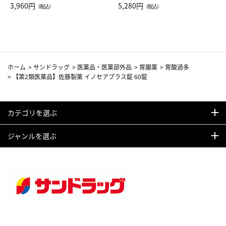
Drop JAL客室乗務員（LC）ス
3,960円
ト（レッドワイン）
5,280円
（税込）
（税込）
カーフ柄
ホーム
>
サンドラッグ
>
医薬品・医薬部外品
>
胃腸薬
>
胃酸過多
>
【第2類医薬品】佐藤製薬 イノセアプラス錠 60錠
カテゴリを選ぶ
ジャンルを選ぶ