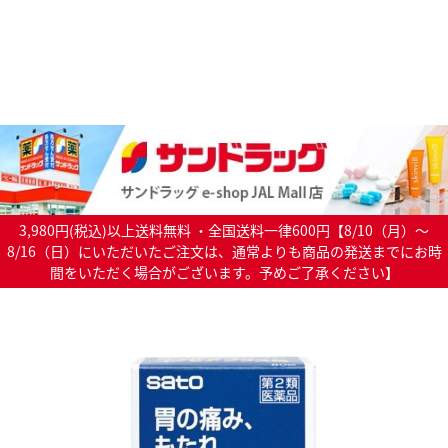
3,980円(税込)以上送料無料 ・全国送料一律600円【8/10（月）～
8/16（日）にいただいたご注文は、通常よりも商品の発送までにお時
間をいただく場合がございます。予めご了承ください】