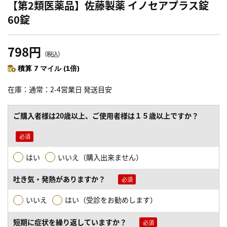
【第2類医薬品】佐藤製薬 イノセアプラス錠
60錠
798円
（税込）
積算 7 マイル (1倍)
在庫
通常：2-4営業日 発送目安
ご購入者様は20歳以上、ご使用者様は１５歳以上ですか？
はい
いいえ（購入出来ません）
吐き気・発熱がありますか？
いいえ
はい（受診をお勧めします）
短期に症状を繰り返していますか？