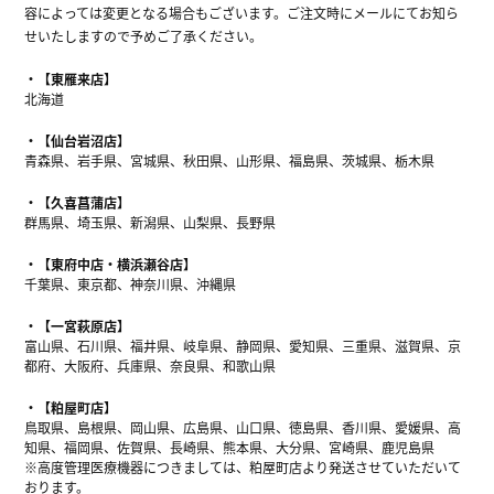
容によっては変更となる場合もございます。ご注文時にメールにてお知ら
せいたしますので予めご了承ください。
【東雁来店】
北海道
【仙台岩沼店】
青森県、岩手県、宮城県、秋田県、山形県、福島県、茨城県、栃木県
【久喜菖蒲店】
群馬県、埼玉県、新潟県、山梨県、長野県
【東府中店・横浜瀬谷店】
千葉県、東京都、神奈川県、沖縄県
【一宮萩原店】
富山県、石川県、福井県、岐阜県、静岡県、愛知県、三重県、滋賀県、京
都府、大阪府、兵庫県、奈良県、和歌山県
【粕屋町店】
鳥取県、島根県、岡山県、広島県、山口県、徳島県、香川県、愛媛県、高
知県、福岡県、佐賀県、長崎県、熊本県、大分県、宮崎県、鹿児島県
※高度管理医療機器につきましては、粕屋町店より発送させていただいて
おります。