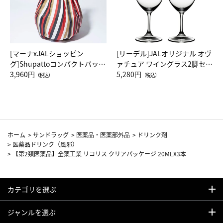
[マーナxJALショッピン
[リーデル]JALオリジナル オヴ
グ]Shupattoコンパクトバッグ
ァチュア ワイングラス2脚セッ
Drop JAL客室乗務員（LC）ス
3,960円
ト（レッドワイン）
5,280円
（税込）
（税込）
カーフ柄
ホーム
>
サンドラッグ
>
医薬品・医薬部外品
>
ドリンク剤
>
医薬品ドリンク（風邪）
>
【第2類医薬品】全薬工業 リコリス クリアパッケージ 20MLX3本
カテゴリを選ぶ
ジャンルを選ぶ