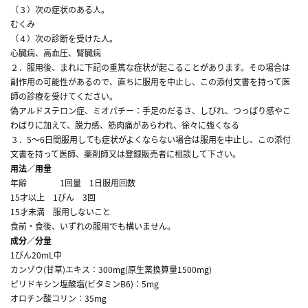
（３）次の症状のある人。
むくみ
（４）次の診断を受けた人。
心臓病、高血圧、腎臓病
２．服用後、まれに下記の重篤な症状が起こることがあります。その場合は
副作用の可能性があるので、直ちに服用を中止し、この添付文書を持って医
師の診療を受けてください。
偽アルドステロン症、ミオパチー：手足のだるさ、しびれ、つっぱり感やこ
わばりに加えて、脱力感、筋肉痛があらわれ、徐々に強くなる
３．5～6日間服用しても症状がよくならない場合は服用を中止し、この添付
文書を持って医師、薬剤師又は登録販売者に相談して下さい。
用法／用量
年齢 1回量 1日服用回数
15才以上 1びん 3回
15才未満 服用しないこと
食前・食後、いずれの服用でも構いません。
成分／分量
1びん20mL中
カンゾウ(甘草)エキス：300mg(原生薬換算量1500mg)
ピリドキシン塩酸塩(ビタミンB6)：5mg
オロチン酸コリン：35mg