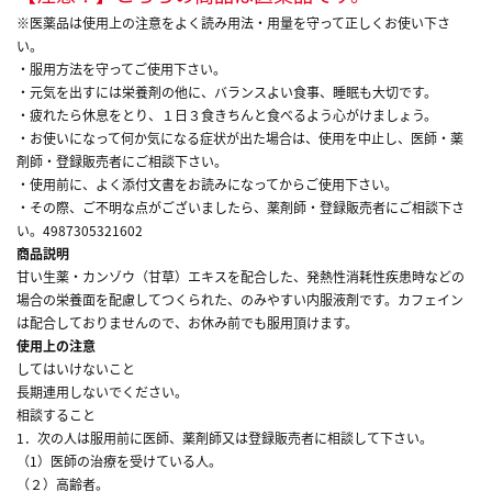
※医薬品は使用上の注意をよく読み用法・用量を守って正しくお使い下さ
い。
・服用方法を守ってご使用下さい。
・元気を出すには栄養剤の他に、バランスよい食事、睡眠も大切です。
・疲れたら休息をとり、１日３食きちんと食べるよう心がけましょう。
・お使いになって何か気になる症状が出た場合は、使用を中止し、医師・薬
剤師・登録販売者にご相談下さい。
・使用前に、よく添付文書をお読みになってからご使用下さい。
・その際、ご不明な点がございましたら、薬剤師・登録販売者にご相談下さ
い。4987305321602
商品説明
甘い生薬・カンゾウ（甘草）エキスを配合した、発熱性消耗性疾患時などの
場合の栄養面を配慮してつくられた、のみやすい内服液剤です。カフェイン
は配合しておりませんので、お休み前でも服用頂けます。
使用上の注意
してはいけないこと
長期連用しないでください。
相談すること
1．次の人は服用前に医師、薬剤師又は登録販売者に相談して下さい。
（1）医師の治療を受けている人。
（２）高齢者。