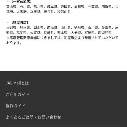
【一宮萩原店】
富山県、石川県、福井県、岐阜県、静岡県、愛知県、三重県、滋賀県、京
都府、大阪府、兵庫県、奈良県、和歌山県
【粕屋町店】
鳥取県、島根県、岡山県、広島県、山口県、徳島県、香川県、愛媛県、高
知県、福岡県、佐賀県、長崎県、熊本県、大分県、宮崎県、鹿児島県
※高度管理医療機器につきましては、粕屋町店より発送させていただいて
おります。
JAL Mallとは
ご利用ガイド
操作ガイド
よくあるご質問・お問い合わせ