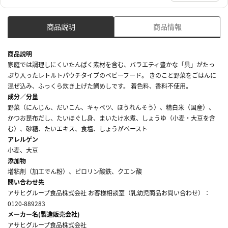
商品説明
商品情報
商品説明
家庭では調理しにくいたんぱく素材を含む、バラエティ豊かな「具」がたっ
ぷり入ったレトルトパウチタイプのベビーフード。 きのこと野菜をごはんに
混ぜ込み、ふっくら炊き上げた鯛めしです。 着色料、香料不使用。
成分／分量
野菜（にんじん、だいこん、キャベツ、ほうれんそう）、精白米（国産）、
かつお昆布だし、たいほぐし身、まいたけ水煮、しょうゆ（小麦・大豆を含
む）、砂糖、たいエキス、食塩、しょうがペースト
アレルゲン
小麦、大豆
添加物
増粘剤（加工でん粉）、ピロリン酸鉄、クエン酸
問い合わせ先
アサヒグループ食品株式会社 お客様相談室（乳幼児商品お問い合わせ）：
0120-889283
メーカー名(製造販売会社)
アサヒグループ食品株式会社