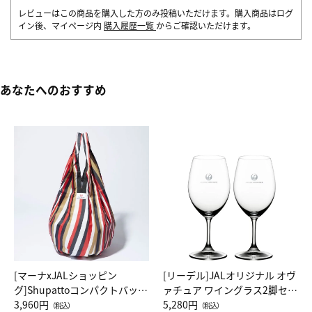
レビューはこの商品を購入した方のみ投稿いただけます。購入商品はログ
イン後、マイページ内
購入履歴一覧
からご確認いただけます。
あなたへのおすすめ
[マーナxJALショッピン
[リーデル]JALオリジナル オヴ
グ]Shupattoコンパクトバッグ
ァチュア ワイングラス2脚セッ
Drop JAL客室乗務員（LC）ス
3,960円
ト（レッドワイン）
5,280円
（税込）
（税込）