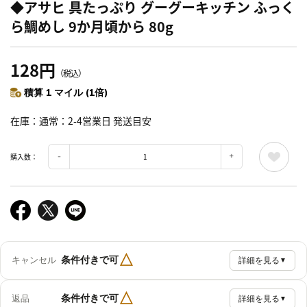
◆アサヒ 具たっぷり グーグーキッチン ふっく
ら鯛めし 9か月頃から 80g
128円
（税込）
積算 1 マイル (1倍)
在庫
通常：2-4営業日 発送目安
購入数：
△
条件付きで可
キャンセル
詳細を見る
▼
△
条件付きで可
返品
詳細を見る
▼