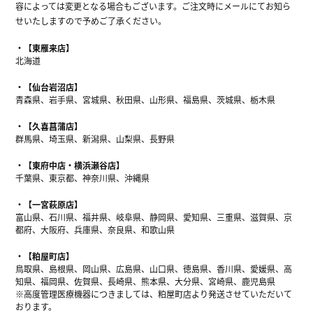
容によっては変更となる場合もございます。ご注文時にメールにてお知ら
せいたしますので予めご了承ください。
【東雁来店】
北海道
【仙台岩沼店】
青森県、岩手県、宮城県、秋田県、山形県、福島県、茨城県、栃木県
【久喜菖蒲店】
群馬県、埼玉県、新潟県、山梨県、長野県
【東府中店・横浜瀬谷店】
千葉県、東京都、神奈川県、沖縄県
【一宮萩原店】
富山県、石川県、福井県、岐阜県、静岡県、愛知県、三重県、滋賀県、京
都府、大阪府、兵庫県、奈良県、和歌山県
【粕屋町店】
鳥取県、島根県、岡山県、広島県、山口県、徳島県、香川県、愛媛県、高
知県、福岡県、佐賀県、長崎県、熊本県、大分県、宮崎県、鹿児島県
※高度管理医療機器につきましては、粕屋町店より発送させていただいて
おります。