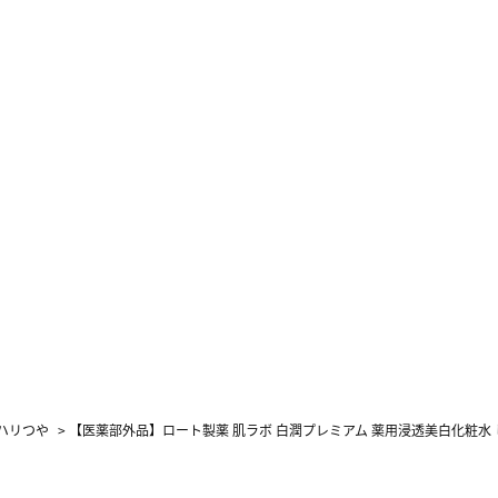
ハリつや
>
【医薬部外品】ロート製薬 肌ラボ 白潤プレミアム 薬用浸透美白化粧水 しっ