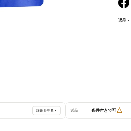
返品・
△
条件付きで可
返品
詳細を見る
▼