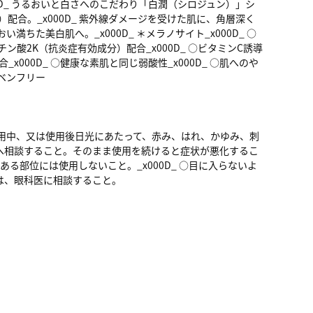
000D_ うるおいと白さへのこだわり「白潤（シロジュン）」シ
分）配合。_x000D_ 紫外線ダメージを受けた肌に、角層深く
ちた美白肌へ。_x000D_ ＊メラノサイト_x000D_ ○
ン酸2K（抗炎症有効成分）配合_x000D_ ○ビタミンC誘導
x000D_ ○健康な素肌と同じ弱酸性_x000D_ ○肌へのや
ベンフリー
。使用中、又は使用後日光にあたって、赤み、はれ、かゆみ、刺
へ相談すること。そのまま使用を続けると症状が悪化するこ
のある部位には使用しないこと。_x000D_ ○目に入らないよ
は、眼科医に相談すること。