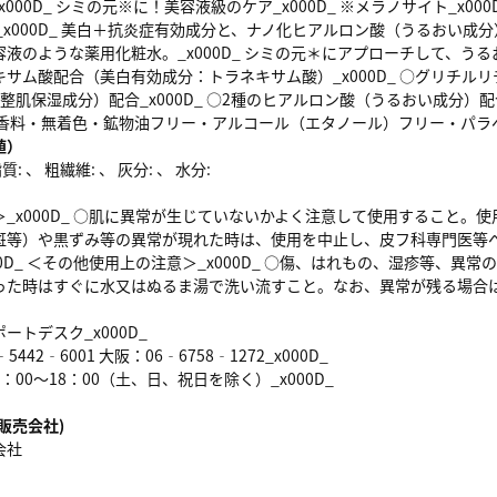
x000D_ シミの元※に！美容液級のケア_x000D_ ※メラノサイト_x
D_ _x000D_ 美白＋抗炎症有効成分と、ナノ化ヒアルロン酸（うるおい成
液のような薬用化粧水。_x000D_ シミの元＊にアプローチして、うるおい満
サム酸配合（美白有効成分：トラネキサム酸）_x000D_ ○グリチルリチ
整肌保湿成分）配合_x000D_ ○2種のヒアルロン酸（うるおい成分）配合_
無香料・無着色・鉱物油フリー・アルコール（エタノール）フリー・パラ
値）
: 、 粗繊維: 、 灰分: 、 水分:
_x000D_ ○肌に異常が生じていないかよく注意して使用すること
斑等）や黒ずみ等の異常が現れた時は、使用を中止し、皮フ科専門医等
00D_ ＜その他使用上の注意＞_x000D_ ○傷、はれもの、湿疹等、異常
った時はすぐに水又はぬるま湯で洗い流すこと。なお、異常が残る場合
ートデスク_x000D_
442‐6001 大阪：06‐6758‐1272_x000D_
00～18：00（土、日、祝日を除く）_x000D_
販売会社)
会社