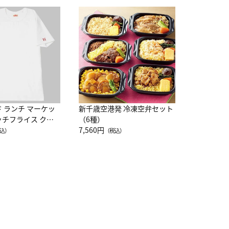
JAL特製
レー 200
10,800円
（
ド ランチ マーケッ
新千歳空港発 冷凍空弁セット
ッチフライス クル
（6種）
注半袖Ｔシャツ
7,560円
込）
（税込）