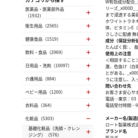
W有効成分配合_
リーズ_x000
医薬品・医薬部外品
まで浸透する美容
（1932）
ホワイトトラネキ
衛生用品（2565）
体、ビタミンE（
さしさに配慮 
健康食品（1519）
成分（保証分析
たんぱく質: 、 脂質
飲料・食品（2969）
使用上の注意
＜相談すること＞
日用品・洗剤（10097）
激、色抜け（白
とがある。_x0
介護用品（884）
うに注意し、入
問い合わせ先
ベビー用品（1200）
お客さま安心サポ
電話…東京：03‐5
衣料品（364）
電話受付時間…9：
メーカー名(製造
化粧品（5303）
ロート製薬株式
基礎化粧品（洗顔・クレン
ブランド名
ジング）（576）
肌ラボ