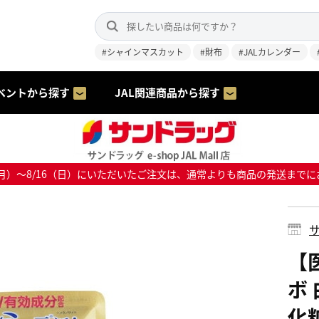
#シャインマスカット
#財布
#JALカレンダー
ベントから探す
JAL関連商品から探す
8/10（月）～8/16（日）にいただいたご注文は、通常よりも商品の発送
サ
【
ボ
化