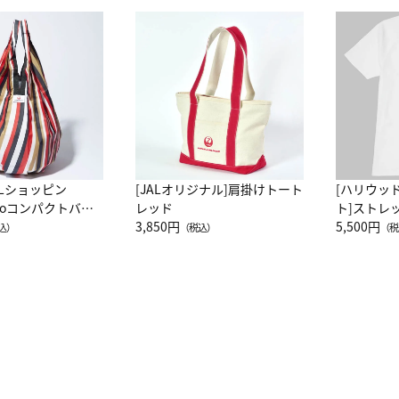
ALショッピン
[JALオリジナル]肩掛けトート
[ハリウッ
attoコンパクトバッ
レッド
ト]ストレ
JAL客室乗務員
3,850円
ーネック別
5,500円
込）
（税込）
（税
カーフ柄