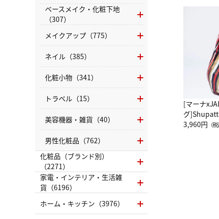
ベースメイク・化粧下地
（307）
メイクアップ（775）
ネイル（385）
化粧小物（341）
トラベル（15）
[マーナxJ
グ]Shup
美容機器・雑貨（40）
グ Drop 
3,960円
（税
（LC）ス
男性化粧品（762）
化粧品（ブランド別）
（2271）
家電・インテリア・生活雑
貨（6196）
ホーム・キッチン（3976）