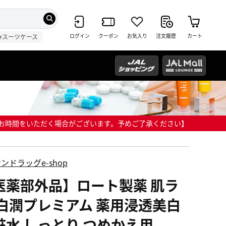
ログイン
クーポン
お気入り
注文履歴
カート
#スーツケース
までにお時間をいただく場合がございます。予めご了承ください】
ンドラッグe-shop
医薬部外品】ロート製薬 肌ラ
 白潤プレミアム 薬用浸透美白
粧水 しっとり つめかえ用