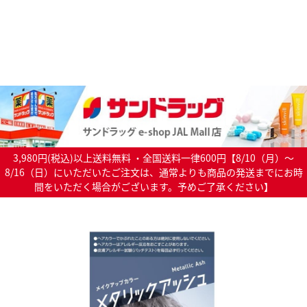
3,980円(税込)以上送料無料 ・全国送料一律600円【8/10（月）～
8/16（日）にいただいたご注文は、通常よりも商品の発送までにお時
間をいただく場合がございます。予めご了承ください】