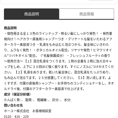
商品説明
商品情報
商品説明
・個性極まる全１３色のラインナップ・明るい髪にしっかり発色！ ・発色重
視向け！ヘアカラー直後用シャンプーつき ・デリケートな髪をいたわるアフ
ターカラー美容液つき ・乳液をもみ込むと泡立つから、髪全体にいきわた
り、ムラなく発色！ ・ボタニカルオイル配合。ツヤツヤ発色！ヒマワリオイ
ル*ツバキオイル*配合。（*毛髪保護成分） ・フレッシュフルーティの香り
～使用方法～ 【１】混合乳液をつくります。１剤の全量を２剤に加え白キャ
ップをしめ、上下に３０回ほど強く振ります。すぐにノズルにつけかえてくだ
さい。 【２】乳液をぬります。乾いた髪全体に、混合乳液をたっぷりぬり、
もみ込んで泡立てます。２５分放置してください。 【３】洗い流します。よ
くすすぎ、付属の直後用シャンプー・お手持ちのコンディショナーをし、タオ
ルドライ後、付属のアフターカラー美容液で仕上げます。
成分（保証分析値）
たんぱく質: 、 脂質: 、 粗繊維: 、 灰分: 、 水分:
問い合わせ先
ホーユー株式会社 お客様相談室
0120‐416‐229