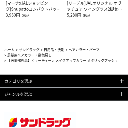
[マーナxJALショッピン
[リーデル]JALオリジナル オヴ
グ]Shupattoコンパクトバッグ
ァチュア ワイングラス2脚セッ
Drop JAL客室乗務員（LC）ス
3,960円
ト（レッドワイン）
5,280円
（税込）
（税込）
カーフ柄
ホーム
>
サンドラッグ
>
日用品・洗剤
>
ヘアカラー・パーマ
>
黒髪用ヘアカラー・髪色戻し
>
【医薬部外品】ビューティーン メイクアップカラー メタリックアッシュ
カテゴリを選ぶ
ジャンルを選ぶ