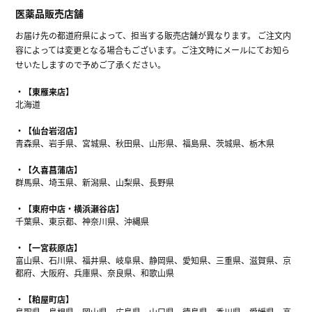
医薬品販売店舗
お届け先の都道府県によって、担当する販売店舗が異なります。 ご注文内
容によっては変更となる場合もございます。ご注文時にメールにてお知ら
せいたしますので予めご了承ください。
【東雁来店】
北海道
【仙台岩沼店】
青森県、岩手県、宮城県、秋田県、山形県、福島県、茨城県、栃木県
【久喜菖蒲店】
群馬県、埼玉県、新潟県、山梨県、長野県
【東府中店・横浜瀬谷店】
千葉県、東京都、神奈川県、沖縄県
【一宮萩原店】
富山県、石川県、福井県、岐阜県、静岡県、愛知県、三重県、滋賀県、京
都府、大阪府、兵庫県、奈良県、和歌山県
【粕屋町店】
鳥取県、島根県、岡山県、広島県、山口県、徳島県、香川県、愛媛県、高