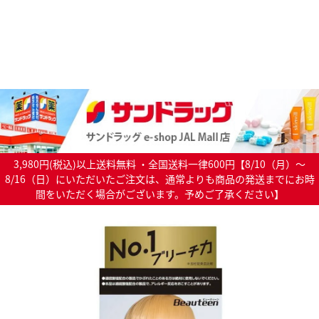
3,980円(税込)以上送料無料 ・全国送料一律600円【8/10（月）～
8/16（日）にいただいたご注文は、通常よりも商品の発送までにお時
間をいただく場合がございます。予めご了承ください】