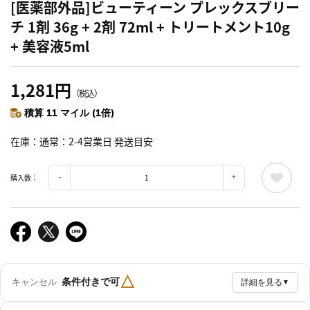
[医薬部外品]ビューティーン プレックスブリー
チ 1剤 36g + 2剤 72ml + トリートメント10g
+ 美容液5ml
1,281円
（税込）
積算 11 マイル (1倍)
在庫
通常：2-4営業日 発送目安
購入数：
△
条件付きで可
キャンセル
詳細を見る
▼