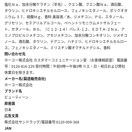
塩化Ｎａ、加水分解ケラチン（羊毛）、クエン酸、クエン酸Ｎａ、酒石酸、
タウリン、ヒドロキシエチルセルロース、フェノキシエタノール、ポリクオタ
ニウム-３７、硫酸Ｍｇ、香料 美容液／水、ジメチコン、ＰＧ、エタノール、
グリセリン、セテアリルアルコール、ベヘントリモニウムメトサルフェー
ト、セタノール、ＢＧ、（Ｃ１２-１４）パレス-１２、ＥＤＴＡ-２Ｎａ、ア
ミノプロピルジメチコン、アモジメチコン、加水分解コンキオリン、ジメチコ
ノール、酒石酸、タウリン、テアニン、ハチミツ、ヒドロキシエチルセルロー
ス、フェノキシエタノール、ミリスチン酸オクチルドデシル、香料
問い合わせ先
ホーユー株式会社 カスタマーコミュニケーション室 （お客様相談室） 電話番
号：0120-416-229 受付時間：午前9時～午後5時 ※土・日・祝日および弊社
休業日を除きます。
メーカー名(製造販売会社)
ホーユー株式会社
ブランド名
ビューティーン
原産国
日本
広告文責
株式会社サンドラッグ/電話番号:0120-009-368
JAN