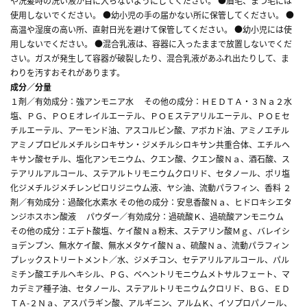
や洗髪時の洗い液が目に入らないようにしてください。 ●眉毛、まつ毛には
使用しないでください。 ●幼小児の手の届かない所に保管してください。 ●
高温や湿度の高い所、直射日光を避けて保管してください。 ●幼小児には使
用しないでください。 ●混合乳液は、容器に入ったままで放置しないでくだ
さい。ガスが発生して容器が破裂したり、混合乳液があふれ出たりして、ま
わりを汚すおそれがあります。
成分／分量
１剤／有効成分：強アンモニア水 その他の成分：ＨＥＤＴＡ・３Ｎａ２水
塩、ＰＧ、ＰＯＥオレイルエーテル、ＰＯＥステアリルエーテル、ＰＯＥセ
チルエーテル、アーモンド油、アスコルビン酸、アボカド油、アミノエチル
アミノプロピルメチルシロキサン・ジメチルシロキサン共重合体、エチルヘ
キサン酸セチル、塩化アンモニウム、クエン酸、クエン酸Ｎａ、酒石酸、ス
テアリルアルコール、ステアルトリモニウムクロリド、セタノール、ポリ塩
化ジメチルジメチレンピロリジニウム液、ヤシ油、流動パラフィン、香料 ２
剤／有効成分：過酸化水素水 その他の成分：安息香酸Ｎａ、ヒドロキシエタ
ンジホスホン酸液 パウダー／有効成分：過硫酸Ｋ、過硫酸アンモニウム
その他の成分：エデト酸塩、ケイ酸Ｎａ粉末、ステアリン酸Ｍｇ、バレイシ
ョデンプン、無水ケイ酸、無水メタケイ酸Ｎａ、硫酸Ｎａ、流動パラフィン
プレックストリートメント／水、ジメチコン、セテアリルアルコール、パル
ミチン酸エチルヘキシル、ＰＧ、ベヘントリモニウムメトサルフェート、マ
カデミア種子油、セタノール、ステアルトリモニウムクロリド、ＢＧ、ＥＤ
ＴＡ-２Ｎａ、アスパラギン酸、アルギニン、アルムＫ、イソプロパノール、