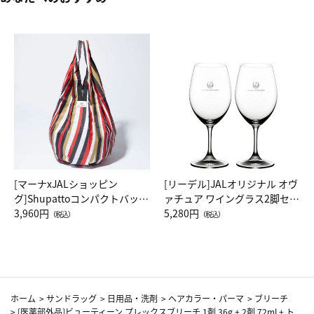
[マーナxJALショッピン
[リーデル]JALオリジナル オヴ
グ]Shupattoコンパクトバッグ
ァチュア ワイングラス2脚セッ
Drop JAL客室乗務員（LC）ス
3,960円
ト（レッドワイン）
5,280円
（税込）
（税込）
カーフ柄
ホーム
>
サンドラッグ
>
日用品・洗剤
>
ヘアカラー・パーマ
>
ブリーチ
>
[医薬部外品]ビューティーン プレックスブリーチ 1剤 36g + 2剤 72ml + ト