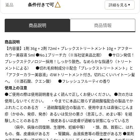
△
条件付きで可
返品
詳細を見る
▼
商品説明
商品情報
商品説明
【内容量】1剤 36g + 2剤 72ml + プレックストリートメント 10g + アフター
カラー美容液 5ml ●No.1ブリーチ力（※当社従来品比較） ●サロン発信！
プレックステクノロジー採用！しっかり脱色。なめらかな指通り（トリート
メントによる） ●切れ毛抑制成分※配合「プレックストリートメント」と
「アフターカラー美容液」のWトリートメント付き。切れにくいハイトーン髪
へ。（※酒石酸、クエン酸） ●フレッシュフルーティの香り
使用上の注意
●ご使用の際は使用説明書をよく読んで正しくお使いください。 ●次の方は
使用しないでください。 ・今までに本品に限らず過硫酸塩配合の製品でか
ぶれたことのある方 ・過硫酸塩配合の製品で、使用中または直後にじんま
疹（かゆみ、発疹、発赤）あるいは気分の悪さ（息苦しさ、めまい等）を経
験したことのある方 ・頭皮あるいは皮膚が過敏な状態になっている方
（病中、病後の回復期、生理時、妊娠中等） ・頭、顔、首筋に、はれ
もの、傷、皮膚病がある方 ・腎臓病、血液疾患等の既往歴がある方 ●薬剤