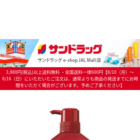
3,980円(税込)以上送料無料 ・全国送料一律600円【8/10（月）～
8/16（日）にいただいたご注文は、通常よりも商品の発送までにお時
間をいただく場合がございます。予めご了承ください】