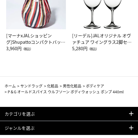
[マーナxJALショッピン
[リーデル]JALオリジナル オヴ
グ]Shupattoコンパクトバッグ
ァチュア ワイングラス2脚セッ
Drop JAL客室乗務員（LC）ス
3,960円
ト（レッドワイン）
5,280円
（税込）
（税込）
カーフ柄
ホーム
>
サンドラッグ
>
化粧品
>
男性化粧品
>
ボディケア
>
P＆G オールドスパイス ウルフソーン ボディウォッシュ ポンプ 440ml
カテゴリを選ぶ
ジャンルを選ぶ