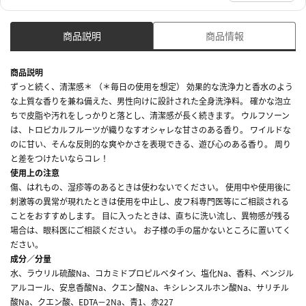
商品説明
商品情報
商品説明
ずっと続く、清潔感＊ （＊毎日の使用を想定） 効果的な洗浄力と香水のよう
な上質な香りを兼ね備えた、男性向けに設計された全身洗浄料。 確かな泡立
ちで皮脂や汚れをしっかりと落とし、清潔感が長く続きます。 ウルフソーン
は、トロピカルフルーツが織りなすオシャレな甘さのある香り。 ワイルドな
のに甘い、そんな反則的な爽やかさを表現できる、遊び心のある香り。 周り
と差をつけたいならコレ！
使用上の注意
傷、はれもの、湿疹等のあるときは使わないでください。 使用中や使用後に
刺激等の異常が現れたときは使用を中止し、皮フ科専門医等にご相談される
ことをおすすめします。 目に入ったときは、直ちに洗い流し、異物感が残る
場合は、眼科医にご相談ください。 お子様の手の届かないところに置いてく
ださい。
成分／分量
水、ラウリル硫酸Na、コカミドプロピルベタイン、塩化Na、香料、ベンジル
アルコール、安息香酸Na、クエン酸Na、キシレンスルホン酸Na、サリチル
酸Na、クエン酸、EDTA－2Na、青1、赤227