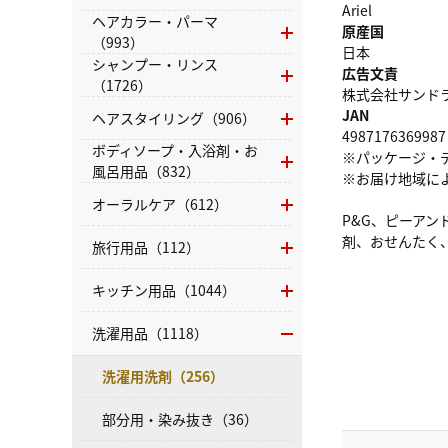
Ariel
ヘアカラー・パーマ
原産国
（993）
日本
シャンプー・リンス
広告文責
（1726）
株式会社サンドラッグ
JAN
ヘアスタイリング（906）
4987176369987
ボディソープ・入浴剤・お
※パッケージ・
風呂用品（832）
※お届け地域に
オーラルケア（612）
P&G、ピーア
剤、おせんたく
旅行用品（112）
キッチン用品（1044）
洗濯用品（1118）
洗濯用洗剤（256）
部分用・染み抜き（36）