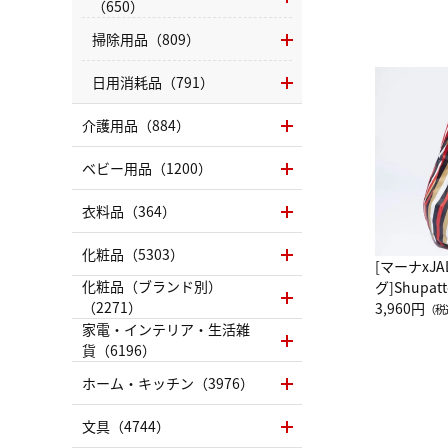
（650）
掃除用品（809）
日用消耗品（791）
介護用品（884）
ベビー用品（1200）
衣料品（364）
化粧品（5303）
[マーナxJ
化粧品（ブランド別）
グ]Shup
（2271）
グ Drop 
3,960円
（税
（LC）ス
家電・インテリア・生活雑
貨（6196）
ホーム・キッチン（3976）
文具（4744）