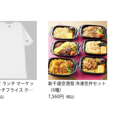
JAL特製
レー 200
10,800円
（
ド ランチ マーケッ
新千歳空港発 冷凍空弁セット
ッチフライス クル
（6種）
注半袖Ｔシャツ
7,560円
込）
（税込）