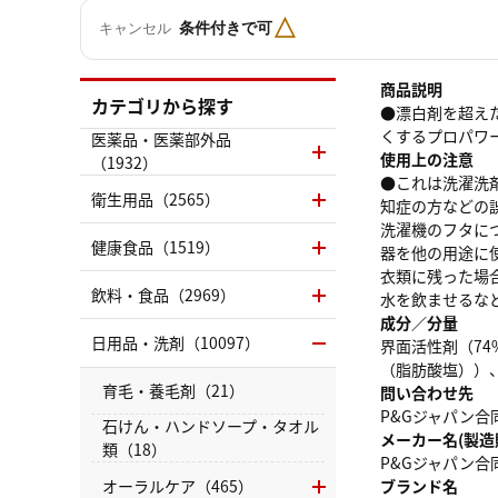
△
条件付きで可
キャンセル
商品説明
カテゴリから探す
●漂白剤を超え
くするプロパワ
医薬品・医薬部外品
使用上の注意
（1932）
●これは洗濯洗
衛生用品（2565）
知症の方などの
洗濯機のフタに
健康食品（1519）
器を他の用途に
衣類に残った場
飲料・食品（2969）
水を飲ませるな
成分／分量
日用品・洗剤（10097）
界面活性剤（7
（脂肪酸塩））
育毛・養毛剤（21）
問い合わせ先
P&Gジャパン合同
石けん・ハンドソープ・タオル
メーカー名(製造
類（18）
P&Gジャパン合
オーラルケア（465）
ブランド名