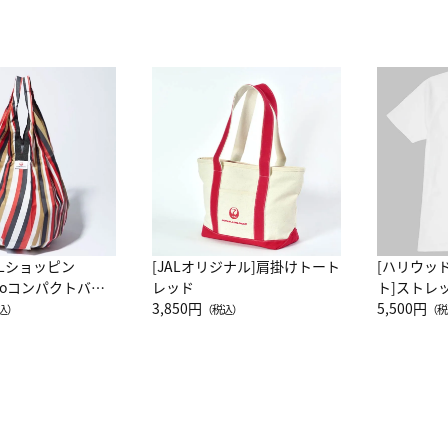
ALショッピン
[JALオリジナル]肩掛けトート
[ハリウッ
attoコンパクトバッ
レッド
ト]ストレ
JAL客室乗務員
3,850円
ーネック別
5,500円
込）
（税込）
（税
カーフ柄