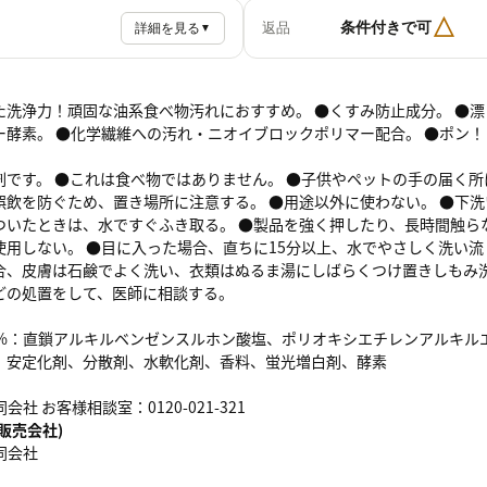
△
条件付きで可
返品
詳細を見る
▼
た洗浄力！頑固な油系食べ物汚れにおすすめ。 ●くすみ防止成分。 ●
ー酵素。 ●化学繊維への汚れ・ニオイブロックポリマー配合。 ●ポン
剤です。 ●これは食べ物ではありません。 ●子供やペットの手の届く所
誤飲を防ぐため、置き場所に注意する。 ●用途以外に使わない。 ●下
ついたときは、水ですぐふき取る。 ●製品を強く押したり、長時間触らな
使用しない。 ●目に入った場合、直ちに15分以上、水でやさしく洗い流
合、皮膚は石鹸でよく洗い、衣類はぬるま湯にしばらくつけ置きしもみ洗
どの処置をして、医師に相談する。
4%：直鎖アルキルベンゼンスルホン酸塩、ポリオキシエチレンアルキル
、安定化剤、分散剤、水軟化剤、香料、蛍光増白剤、酵素
会社 お客様相談室：0120-021-321
販売会社)
同会社