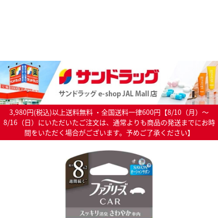
3,980円(税込)以上送料無料 ・全国送料一律600円【8/10（月）～
8/16（日）にいただいたご注文は、通常よりも商品の発送までにお時
間をいただく場合がございます。予めご了承ください】