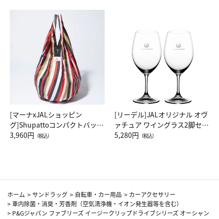
[マーナxJALショッピン
[リーデル]JALオリジナル オヴ
グ]Shupattoコンパクトバッグ
ァチュア ワイングラス2脚セッ
Drop JAL客室乗務員（LC）ス
3,960円
ト（レッドワイン）
5,280円
（税込）
（税込）
カーフ柄
ホーム
>
サンドラッグ
>
自転車・カー用品
>
カーアクセサリー
>
車内除菌・消臭・芳香剤（空気清浄機・イオン発生器等を含む）
>
P&Gジャパン ファブリーズ イージークリップドライブシリーズ オーシャン