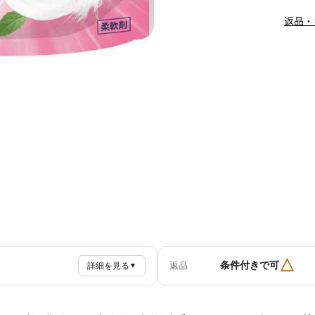
返品・
△
条件付きで可
返品
詳細を見る
▼