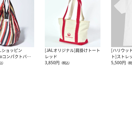
ALショッピン
[JALオリジナル]肩掛けトート
[ハリウッ
attoコンパクトバッ
レッド
ト]ストレ
JAL客室乗務員
3,850円
ーネック別
5,500円
込）
（税込）
（税
カーフ柄