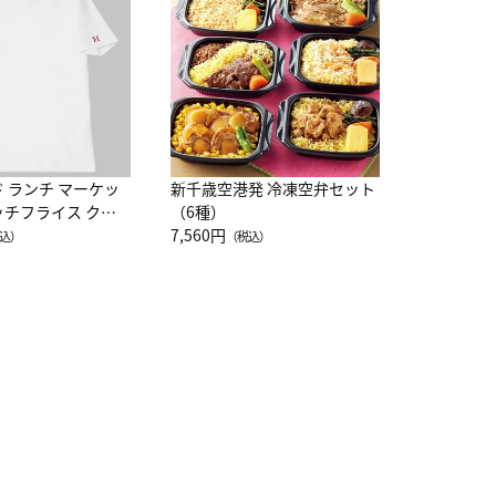
レー 200
10,800円
（
ド ランチ マーケッ
新千歳空港発 冷凍空弁セット
ッチフライス クル
（6種）
注半袖Ｔシャツ
7,560円
込）
（税込）