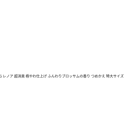
G レノア 超消臭 極やわ仕上げ ふんわりブロッサムの香り つめかえ 特大サイズ