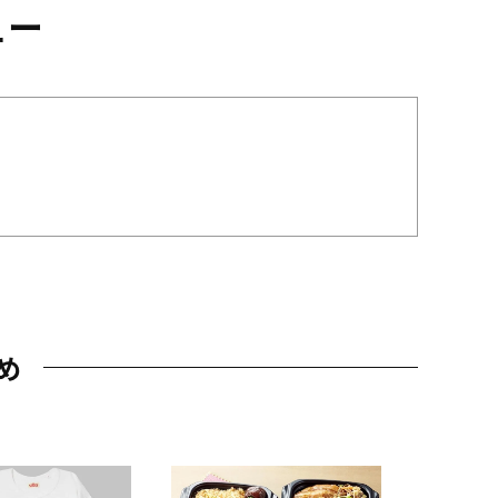
ュー
め
JAL特製