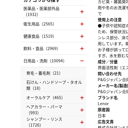
カビ臭・雑菌臭
雨や冬のお洗濯
医薬品・医薬部外品
で
（1932）
使用上の注意
衛生用品（2565）
●子供や認知症
ため、保管状況
健康食品（1519）
ンレス部分、床
用しています。
飲料・食品（2969）
お子様が誤って
すぎ、水を飲む
日用品・洗剤（10094）
成分／分量
界面活性剤（エ
育毛・養毛剤（21）
問い合わせ先
P&Gジャパン合同
石けん・ハンドソープ・タオル
メーカー名(製造
類（18）
P&Gジャパン合
オーラルケア（465）
ブランド名
Lenor
ヘアカラー・パーマ
原産国
（993）
日本
シャンプー・リンス
広告文責
（1726）
株式会社サンドラッグ