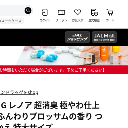
ログイン
クーポン
お気入り
注文履歴
カート
#スーツケース
までにお時間をいただく場合がございます。予めご了承ください】
ンドラッグe-shop
＆G レノア 超消臭 極やわ仕上
 ふんわりブロッサムの香り つ
かえ 特大サイズ