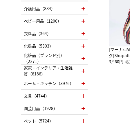
介護用品（884）
ベビー用品（1200）
衣料品（364）
化粧品（5303）
[マーナxJ
化粧品（ブランド別）
グ]Shup
（2271）
グ Drop 
3,960円
（税
（LC）ス
家電・インテリア・生活雑
貨（6186）
ホーム・キッチン（3976）
文具（4744）
園芸用品（1928）
ペット（5724）