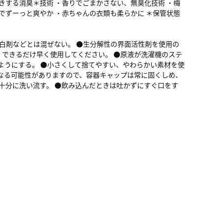
きする消臭＊技術 ・香りでごまかさない、無臭化技術 ・梅
でずーっと爽やか ・赤ちゃんの衣類も柔らかに ＊保管状態
漂白剤などとは混ぜない。 ●生分解性の界面活性剤を使用の
できるだけ早く使用してください。 ●原液が洗濯機のステ
ようにする。 ●小さくして捨てやすい、やわらかい素材を使
なる可能性がありますので、容器キャップは常に固くしめ、
十分に洗い流す。 ●飲み込んだときは吐かずにすぐ口をす