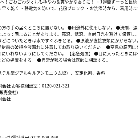
0へ！ごわごわタオルも極やわ＆爽やかな香りに！ ・1週間ずーっと長続
も早く乾く ・静電気を防いで、花粉ブロック ・お洗濯時から、着用時ま
の方の手の届くところに置かない。 ●用途外に使用しない。 ●洗剤、
によって固まることがあります。高温、低温、直射日光を避けて保管し、
などについたときは水ですぐふきとる。 ●原液が直接衣類にかからない
開封前の破損や液漏れに注意してお取り扱いください。 ●窒息の原因に
口にいれないようにしてください。 【応急処置】 ●目に入ったときには
などの処置をする。 ●異常が残る場合は医師に相談する。
ステル型ジアルキルアンモニウム塩）、安定化剤、香料
会社 お客様相談室：0120-021-321
販売会社)
同会社
/電話番号:0120-009-368