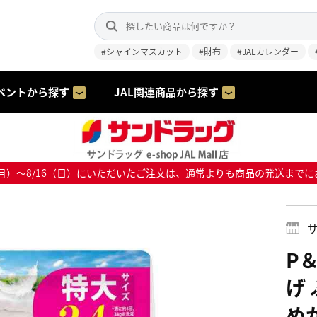
#シャインマスカット
#財布
#JALカレンダー
ベントから探す
JAL関連商品から探す
8/10（月）～8/16（日）にいただいたご注文は、通常よりも商品の発送
サ
P
げ
め