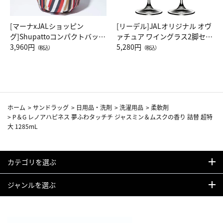
[マーナxJALショッピン
[リーデル]JALオリジナル オヴ
グ]Shupattoコンパクトバッグ
ァチュア ワイングラス2脚セッ
Drop JAL客室乗務員（LC）ス
3,960円
ト（レッドワイン）
5,280円
（税込）
（税込）
カーフ柄
ホーム
>
サンドラッグ
>
日用品・洗剤
>
洗濯用品
>
柔軟剤
>
P＆G レノアハピネス 夢ふわタッチチ ジャスミン＆ムスクの香り 詰替 超特
大 1285mL
カテゴリを選ぶ
ジャンルを選ぶ