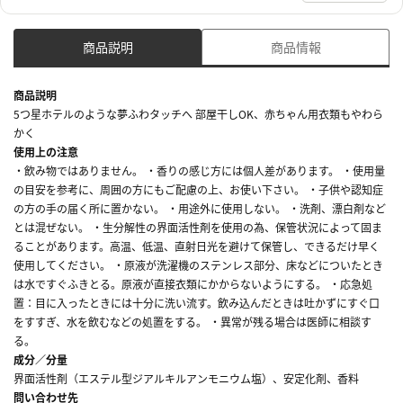
商品説明
商品情報
商品説明
5つ星ホテルのような夢ふわタッチへ 部屋干しOK、赤ちゃん用衣類もやわら
かく
使用上の注意
・飲み物ではありません。 ・香りの感じ方には個人差があります。 ・使用量
の目安を参考に、周囲の方にもご配慮の上、お使い下さい。 ・子供や認知症
の方の手の届く所に置かない。 ・用途外に使用しない。 ・洗剤、漂白剤など
とは混ぜない。 ・生分解性の界面活性剤を使用の為、保管状況によって固ま
ることがあります。高温、低温、直射日光を避けて保管し、できるだけ早く
使用してください。 ・原液が洗濯機のステンレス部分、床などについたとき
は水ですぐふきとる。原液が直接衣類にかからないようにする。 ・応急処
置：目に入ったときには十分に洗い流す。飲み込んだときは吐かずにすぐ口
をすすぎ、水を飲むなどの処置をする。 ・異常が残る場合は医師に相談す
る。
成分／分量
界面活性剤（エステル型ジアルキルアンモニウム塩）、安定化剤、香料
問い合わせ先