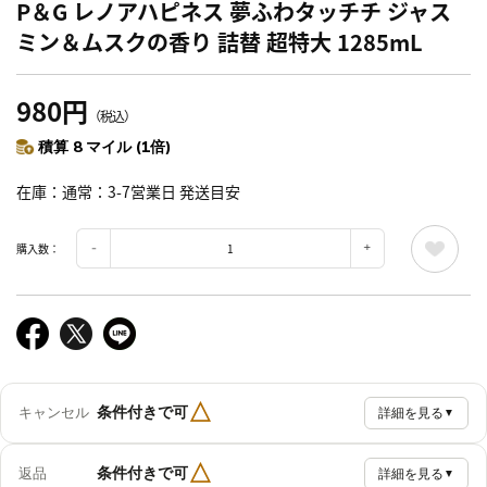
P＆G レノアハピネス 夢ふわタッチチ ジャス
ミン＆ムスクの香り 詰替 超特大 1285mL
980円
（税込）
積算 8 マイル (1倍)
在庫
通常：3-7営業日 発送目安
購入数：
△
条件付きで可
キャンセル
詳細を見る
▼
△
条件付きで可
返品
詳細を見る
▼