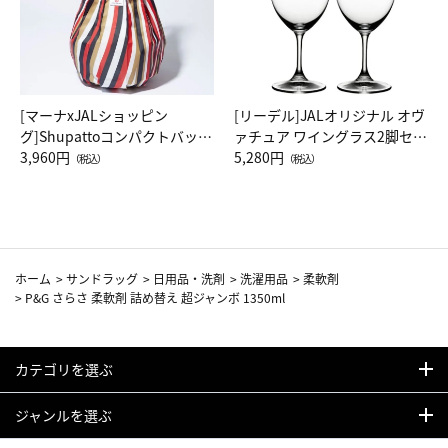
[マーナxJALショッピン
[リーデル]JALオリジナル オヴ
グ]Shupattoコンパクトバッグ
ァチュア ワイングラス2脚セッ
Drop JAL客室乗務員（LC）ス
3,960円
ト（レッドワイン）
5,280円
（税込）
（税込）
カーフ柄
ホーム
>
サンドラッグ
>
日用品・洗剤
>
洗濯用品
>
柔軟剤
>
P&G さらさ 柔軟剤 詰め替え 超ジャンボ 1350ml
カテゴリを選ぶ
ジャンルを選ぶ