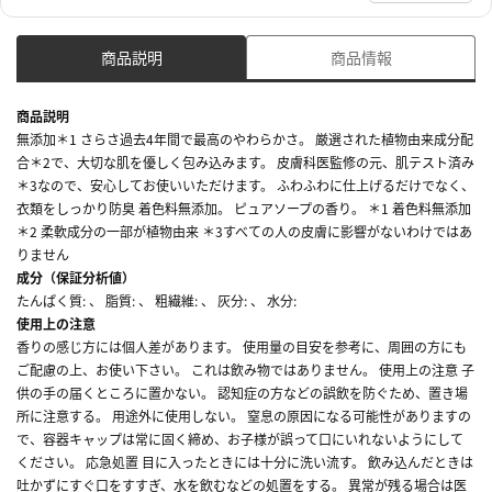
商品説明
商品情報
商品説明
無添加＊1 さらさ過去4年間で最高のやわらかさ。 厳選された植物由来成分配
合＊2で、大切な肌を優しく包み込みます。 皮膚科医監修の元、肌テスト済み
＊3なので、安心してお使いいただけます。 ふわふわに仕上げるだけでなく、
衣類をしっかり防臭 着色料無添加。 ピュアソープの香り。 ＊1 着色料無添加
＊2 柔軟成分の一部が植物由来 ＊3すべての人の皮膚に影響がないわけではあ
りません
成分（保証分析値）
たんぱく質: 、 脂質: 、 粗繊維: 、 灰分: 、 水分:
使用上の注意
香りの感じ方には個人差があります。 使用量の目安を参考に、周囲の方にも
ご配慮の上、お使い下さい。 これは飲み物ではありません。 使用上の注意 子
供の手の届くところに置かない。 認知症の方などの誤飲を防ぐため、置き場
所に注意する。 用途外に使用しない。 窒息の原因になる可能性がありますの
で、容器キャップは常に固く締め、お子様が誤って口にいれないようにして
ください。 応急処置 目に入ったときには十分に洗い流す。 飲み込んだときは
吐かずにすぐ口をすすぎ、水を飲むなどの処置をする。 異常が残る場合は医