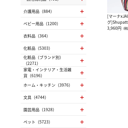
介護用品（884）
[マーナxJ
グ]Shup
ベビー用品（1200）
グ Drop 
3,960円
（税
（LC）ス
衣料品（364）
化粧品（5303）
化粧品（ブランド別）
（2271）
家電・インテリア・生活雑
貨（6196）
ホーム・キッチン（3976）
文具（4744）
園芸用品（1928）
ペット（5723）