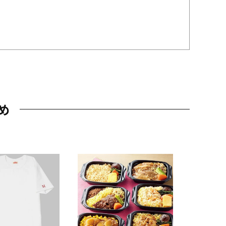
め
JAL特製
レー 200
10,800円
（