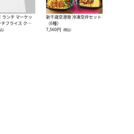
ド ランチ マーケッ
新千歳空港発 冷凍空弁セット
ッチフライス クル
（6種）
注半袖Ｔシャツ
7,560円
込）
（税込）