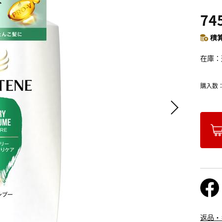
74
積算
在庫
購入数
返品・