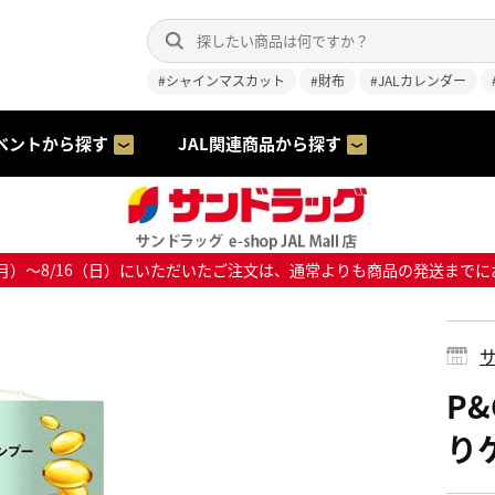
#シャインマスカット
#財布
#JALカレンダー
ベントから探す
JAL関連商品から探す
8/10（月）～8/16（日）にいただいたご注文は、通常よりも商品の発送
サ
P
りケ