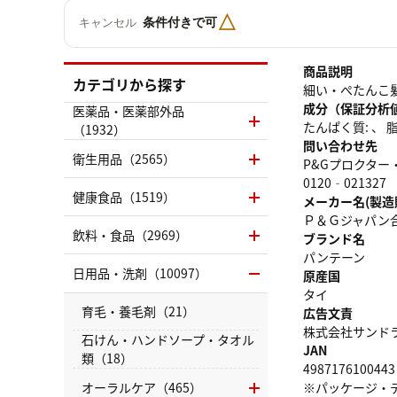
△
条件付きで可
キャンセル
商品説明
カテゴリから探す
細い・ぺたんこ
成分（保証分析
医薬品・医薬部外品
たんぱく質: 、 脂質
（1932）
問い合わせ先
衛生用品（2565）
P&Gプロクタ
0120‐021327
健康食品（1519）
メーカー名(製造
Ｐ＆Ｇジャパン
飲料・食品（2969）
ブランド名
パンテーン
日用品・洗剤（10097）
原産国
タイ
育毛・養毛剤（21）
広告文責
株式会社サンドラッグ
石けん・ハンドソープ・タオル
JAN
類（18）
4987176100443
オーラルケア（465）
※パッケージ・