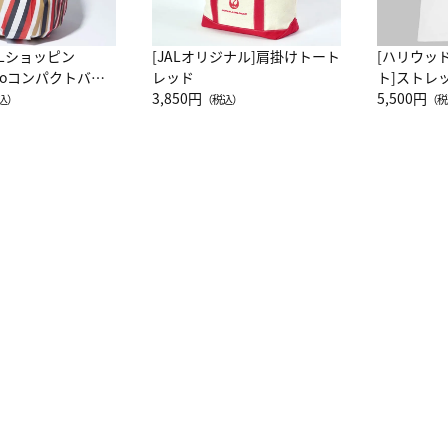
ALショッピン
[JALオリジナル]肩掛けトート
[ハリウッ
attoコンパクトバッ
レッド
ト]ストレ
JAL客室乗務員
3,850円
ーネック別
5,500円
込）
（税込）
（税
カーフ柄