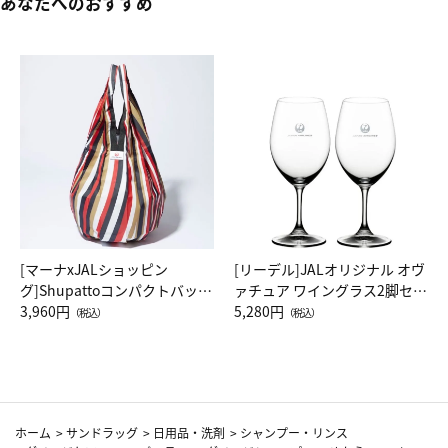
あなたへのおすすめ
[マーナxJALショッピン
[リーデル]JALオリジナル オヴ
グ]Shupattoコンパクトバッグ
ァチュア ワイングラス2脚セッ
Drop JAL客室乗務員（LC）ス
3,960円
ト（レッドワイン）
5,280円
（税込）
（税込）
カーフ柄
ホーム
>
サンドラッグ
>
日用品・洗剤
>
シャンプー・リンス