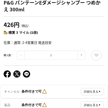
P&G パンテーンEダメージシャンプー つめか
え 300ml
426円
（税込）
積算 3 マイル (1倍)
在庫
通常: 2-4営業日 発送目安
購入数：
△
条件付きで可
キャンセル
詳細を見る
▼
△
条件付きで可
返品
詳細を見る
▼