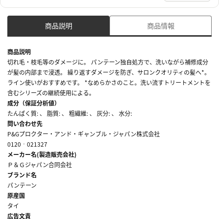
商品説明
商品情報
商品説明
切れ毛・枝毛等のダメージに。 パンテーン独自処方で、洗いながら補修成分
が髪の内部まで浸透。 繰り返すダメージを防ぎ、サロンクオリティの髪へ*。
ライン使いがおすすめです。 *なめらかさのこと。洗い流すトリートメントを
含むシリーズの継続使用による。
成分（保証分析値）
たんぱく質: 、 脂質: 、 粗繊維: 、 灰分: 、 水分:
問い合わせ先
P&Gプロクター・アンド・ギャンブル・ジャパン株式会社
0120‐021327
メーカー名(製造販売会社)
Ｐ＆Ｇジャパン合同会社
ブランド名
パンテーン
原産国
タイ
広告文責