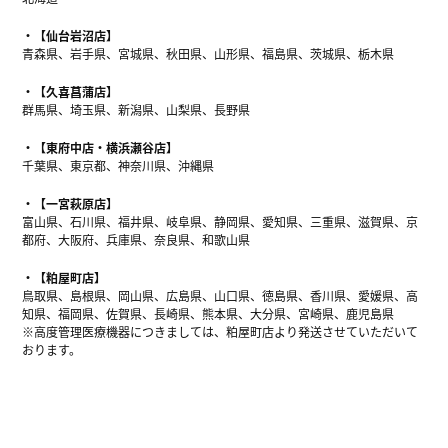
【仙台岩沼店】
青森県、岩手県、宮城県、秋田県、山形県、福島県、茨城県、栃木県
【久喜菖蒲店】
群馬県、埼玉県、新潟県、山梨県、長野県
【東府中店・横浜瀬谷店】
千葉県、東京都、神奈川県、沖縄県
【一宮萩原店】
富山県、石川県、福井県、岐阜県、静岡県、愛知県、三重県、滋賀県、京
都府、大阪府、兵庫県、奈良県、和歌山県
【粕屋町店】
鳥取県、島根県、岡山県、広島県、山口県、徳島県、香川県、愛媛県、高
知県、福岡県、佐賀県、長崎県、熊本県、大分県、宮崎県、鹿児島県
※高度管理医療機器につきましては、粕屋町店より発送させていただいて
おります。