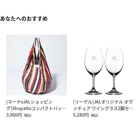
あなたへのおすすめ
[マーナxJALショッピン
[リーデル]JALオリジナル オヴ
グ]Shupattoコンパクトバッグ
ァチュア ワイングラス2脚セッ
Drop JAL客室乗務員（LC）ス
3,960円
ト（レッドワイン）
5,280円
（税込）
（税込）
カーフ柄