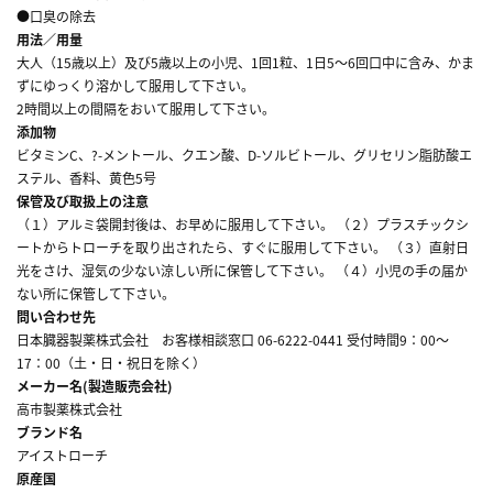
●口臭の除去
用法／用量
大人（15歳以上）及び5歳以上の小児、1回1粒、1日5～6回口中に含み、かま
ずにゆっくり溶かして服用して下さい。
2時間以上の間隔をおいて服用して下さい。
添加物
ビタミンC、?-メントール、クエン酸、D-ソルビトール、グリセリン脂肪酸エ
ステル、香料、黄色5号
保管及び取扱上の注意
（１）アルミ袋開封後は、お早めに服用して下さい。 （２）プラスチックシ
ートからトローチを取り出されたら、すぐに服用して下さい。 （３）直射日
光をさけ、湿気の少ない涼しい所に保管して下さい。 （４）小児の手の届か
ない所に保管して下さい。
問い合わせ先
日本臓器製薬株式会社 お客様相談窓口 06-6222-0441 受付時間9：00～
17：00（土・日・祝日を除く）
メーカー名(製造販売会社)
高市製薬株式会社
ブランド名
アイストローチ
原産国