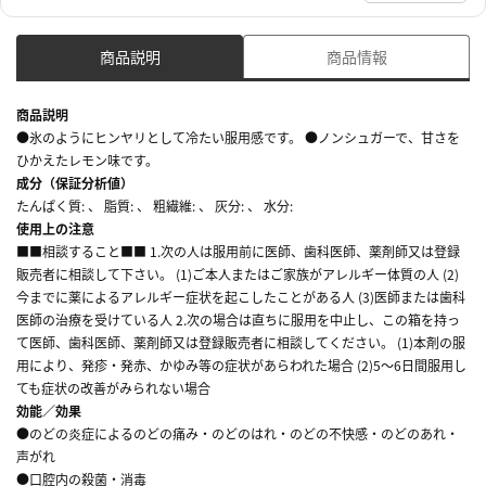
商品説明
商品情報
商品説明
●氷のようにヒンヤリとして冷たい服用感です。 ●ノンシュガーで、甘さを
ひかえたレモン味です。
成分（保証分析値）
たんぱく質: 、 脂質: 、 粗繊維: 、 灰分: 、 水分:
使用上の注意
■■相談すること■■ 1.次の人は服用前に医師、歯科医師、薬剤師又は登録
販売者に相談して下さい。 (1)ご本人またはご家族がアレルギー体質の人 (2)
今までに薬によるアレルギー症状を起こしたことがある人 (3)医師または歯科
医師の治療を受けている人 2.次の場合は直ちに服用を中止し、この箱を持っ
て医師、歯科医師、薬剤師又は登録販売者に相談してください。 (1)本剤の服
用により、発疹・発赤、かゆみ等の症状があらわれた場合 (2)5～6日間服用し
ても症状の改善がみられない場合
効能／効果
●のどの炎症によるのどの痛み・のどのはれ・のどの不快感・のどのあれ・
声がれ
●口腔内の殺菌・消毒