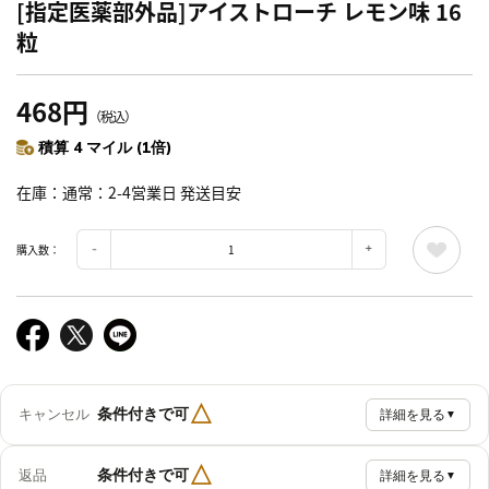
[指定医薬部外品]アイストローチ レモン味 16
粒
468円
（税込）
積算 4 マイル (1倍)
在庫
通常：2-4営業日 発送目安
購入数：
△
条件付きで可
キャンセル
詳細を見る
▼
△
条件付きで可
返品
詳細を見る
▼