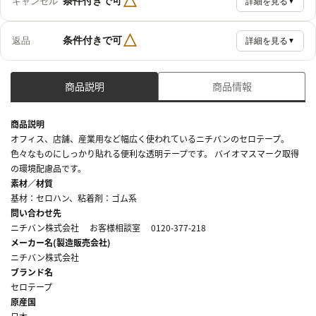
△
条件付きで可
キャンセル
詳細を見る
▼
△
条件付きで可
返品
詳細を見る
▼
商品説明
商品情報
商品説明
オフィス、店舗、産業用など幅広く使われているニチバンのセロテープ。
色々なものにしっかり貼れる便利な透明テープです。 バイオマスマーク取得
の環境配慮品です。
素材／材質
基材：セロハン、粘着剤：ゴム系
問い合わせ先
ニチバン株式会社 お客様相談室 0120-377-218
メーカー名(製造販売会社)
ニチバン株式会社
ブランド名
セロテープ
原産国