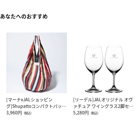
あなたへのおすすめ
[マーナxJALショッピン
[リーデル]JALオリジナル オヴ
グ]Shupattoコンパクトバッグ
ァチュア ワイングラス2脚セッ
Drop JAL客室乗務員（LC）ス
3,960円
ト（レッドワイン）
5,280円
（税込）
（税込）
カーフ柄