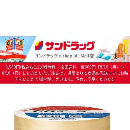
3,980円(税込)以上送料無料 ・全国送料一律600円【8/10（月）～
8/16（日）にいただいたご注文は、通常よりも商品の発送までにお時
間をいただく場合がございます。予めご了承ください】