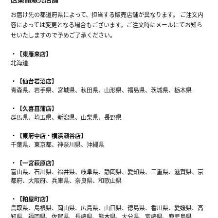
お届け先の都道府県によって、担当する販売店舗が異なります。 ご注文内
容によっては変更となる場合もございます。ご注文時にメールにてお知ら
せいたしますので予めご了承ください。
【東雁来店】
北海道
【仙台岩沼店】
青森県、岩手県、宮城県、秋田県、山形県、福島県、茨城県、栃木県
【久喜菖蒲店】
群馬県、埼玉県、新潟県、山梨県、長野県
【東府中店・横浜瀬谷店】
千葉県、東京都、神奈川県、沖縄県
【一宮萩原店】
富山県、石川県、福井県、岐阜県、静岡県、愛知県、三重県、滋賀県、京
都府、大阪府、兵庫県、奈良県、和歌山県
【粕屋町店】
鳥取県、島根県、岡山県、広島県、山口県、徳島県、香川県、愛媛県、高
知県、福岡県、佐賀県、長崎県、熊本県、大分県、宮崎県、鹿児島県