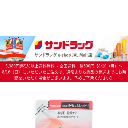
3,980円(税込)以上送料無料 ・全国送料一律600円【8/10（月）～
8/16（日）にいただいたご注文は、通常よりも商品の発送までにお時
間をいただく場合がございます。予めご了承ください】