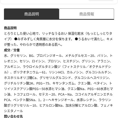
商品説明
商品情報
商品説明
とろりとした使い心地で、リッチなうるおい 保湿化粧水（もっとしっとりタ
イプ） ●みずみずしく角質層に水分を保ちます。 ●うるおいで満たし、キメ
が整った、やわらかで透明感のある肌へ。
成分／分量
水、グリセリン、BG、プロパンジオール、メチルグルセス－20、バリン、ト
レオニン、セリン、ロイシン、プロリン、ヒスチジン、グリシン、アラニン、
アルギニン、ラウロイルグルタミン酸ジ（フィトステリル／オクチルドデシ
ル）、ポリクオタニウム－61、リシンHCl、カルノシン、グルコシルルチン、
ホスホリルオリゴ糖Ca、グリセリルグルコシド、グルコシルヘスペリジン、
グリチルリチン酸2K、PEG－75、キサンタンガム、クエン酸、ベタイン、ト
リイソステアリン酸PEG－50水添ヒマシ油、クエン酸Na、PEG－60水添ヒマ
シ油、トコフェロール、セテス－20、PCA－Na、ココイルアルギニンエチル
PCA、ペンテト酸5Na、1，2－ヘキサンジオール、水添レシチン、ラウリン
酸ポリグリセリル－10、ヒアルロン酸Na、加水分解ヒアルロン酸、フェノキ
シエタノール
問い合わせ先