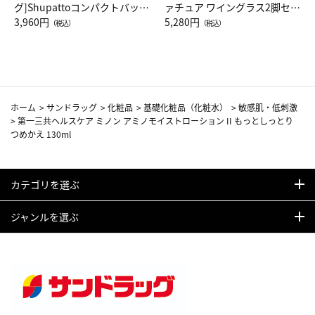
グ]Shupattoコンパクトバッグ
ァチュア ワイングラス2脚セッ
Drop JAL客室乗務員（LC）ス
3,960円
ト（レッドワイン）
5,280円
（税込）
（税込）
カーフ柄
ホーム
>
サンドラッグ
>
化粧品
>
基礎化粧品（化粧水）
>
敏感肌・低刺激
>
第一三共ヘルスケア ミノン アミノモイストローション II もっとしっとり
つめかえ 130ml
カテゴリを選ぶ
ジャンルを選ぶ