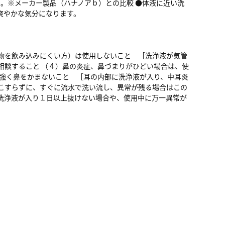
る。※メーカー製品（ハナノアｂ）との比較 ●体液に近い洗
爽やかな気分になります。
物を飲み込みにくい方）は使用しないこと ［洗浄液が気管
相談すること （４）鼻の炎症、鼻づまりがひどい場合は、使
、強く鼻をかまないこと ［耳の内部に洗浄液が入り、中耳炎
こすらずに、すぐに流水で洗い流し、異常が残る場合はこの
洗浄液が入り１日以上抜けない場合や、使用中に万一異常が