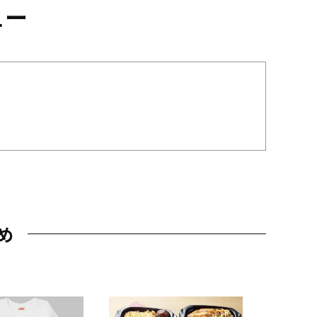
ュー
め
JAL特製