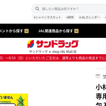
#シャインマスカット
#財布
#JALカレンダー
ベントから探す
JAL関連商品から探す
8/10（月）～8/16（日）にいただいたご注文は、通常よりも商品の発送
サ
小
専用
包