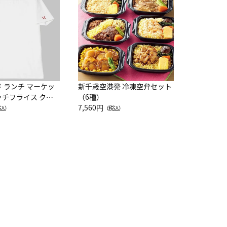
レー 200
10,800円
（
ド ランチ マーケッ
新千歳空港発 冷凍空弁セット
ッチフライス クル
（6種）
注半袖Ｔシャツ
7,560円
込）
（税込）