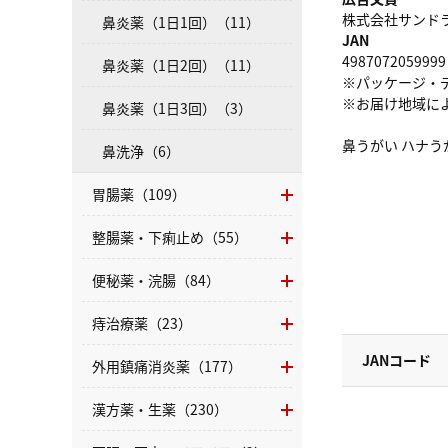
株式会社サンドラッグ
鼻炎薬（1日1回）（11）
JAN
4987072059999
鼻炎薬（1日2回）（11）
※パッケージ・
※お届け地域に
鼻炎薬（1日3回）（3）
鼻うがい ハナう
鼻洗浄（6）
胃腸薬（109）
整腸薬・下痢止め（55）
便秘薬・浣腸（84）
痔治療薬（23）
JANコード
外用鎮痛消炎薬（177）
漢方薬・生薬（230）