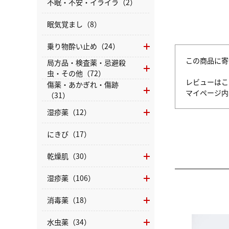
不眠・不安・イライラ（2）
眠気覚まし（8）
乗り物酔い止め（24）
この商品に寄
局方品・検査薬・忌避殺
虫・その他（72）
レビューはこ
傷薬・あかぎれ・傷跡
マイページ
（31）
湿疹薬（12）
にきび（17）
乾燥肌（30）
湿疹薬（106）
消毒薬（18）
水虫薬（34）