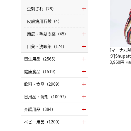
虫刺され（28）
皮膚病用石鹸（4）
頭皮・毛髪の薬（45）
目薬・洗眼薬（174）
[マーナxJ
グ]Shup
衛生用品（2565）
グ Drop 
3,960円
（税
（LC）ス
健康食品（1519）
飲料・食品（2969）
日用品・洗剤（10097）
介護用品（884）
ベビー用品（1200）