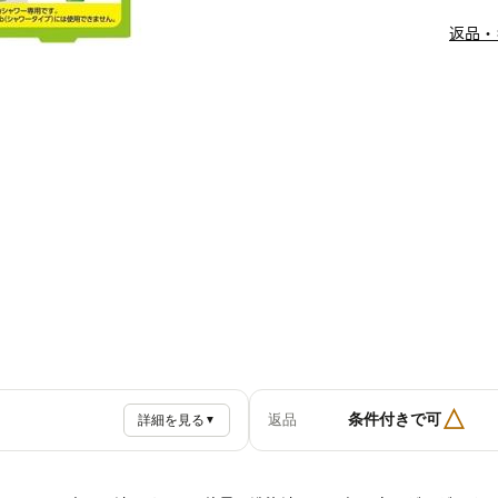
返品・
△
条件付きで可
返品
詳細を見る
▼