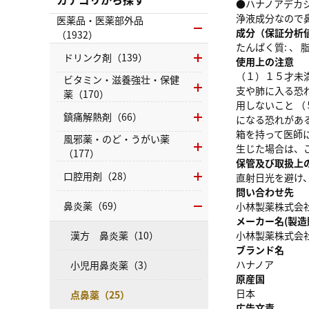
●ハナノアデカ
浄液成分なので
医薬品・医薬部外品
成分（保証分析
（1932）
たんぱく質: 、 脂質
ドリンク剤（139）
使用上の注意
（１）１５才未
ビタミン・滋養強壮・保健
支や肺に入る恐
薬（170）
用しないこと 
鎮痛解熱剤（66）
になる恐れがあ
箱を持って医師
風邪薬・のど・うがい薬
生じた場合は、
（177）
保管及び取扱上
口腔用剤（28）
直射日光を避け
問い合わせ先
鼻炎薬（69）
小林製薬株式会社 
メーカー名(製造
漢方 鼻炎薬（10）
小林製薬株式会
ブランド名
ハナノア
小児用鼻炎薬（3）
原産国
日本
点鼻薬（25）
広告文責