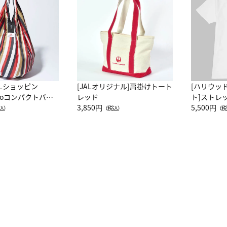
ALショッピン
[JALオリジナル]肩掛けトート
[ハリウッ
attoコンパクトバッ
レッド
ト]ストレ
JAL客室乗務員
3,850円
ーネック別
5,500円
込）
（税込）
（税
カーフ柄