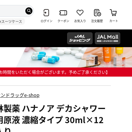
ログイン
クーポン
お気入り
注文履歴
カート
#スーツケース
までにお時間をいただく場合がございます。予めご了承ください】
ンドラッグe-shop
林製薬 ハナノア デカシャワー
原液 濃縮タイプ 30ml×12
入り