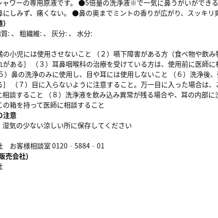
シャワーの専用原液です。 ●5倍量の洗浄液※で一気に鼻うがいができ
鼻にしみず、痛くない。 ●鼻の奥までミントの香りが広がり、スッキリ
値）
: 、 粗繊維: 、 灰分: 、 水分:
満の小児には使用させないこと （２）嚥下障害がある方（食べ物や飲み
れがある］ （３）耳鼻咽喉科の治療を受けている方は、使用前に医師に
（５）鼻の洗浄のみに使用し、目や耳には使用しないこと （６）洗浄後
る］ （７）目に入らないように注意すること。万一目に入った場合は、
に相談すること （８）洗浄液を飲み込み異常が残る場合や、耳の内部に
この箱を持って医師に相談すること
の注意
、湿気の少ない涼しい所に保存してください
お客様相談室 0120‐5884‐01
販売会社)
社