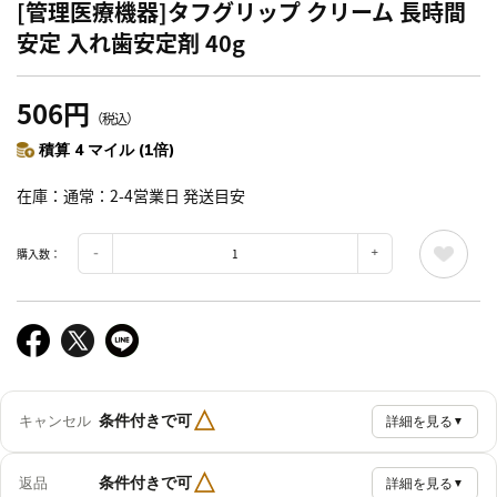
[管理医療機器]タフグリップ クリーム 長時間
安定 入れ歯安定剤 40g
506円
（税込）
積算 4 マイル (1倍)
在庫
通常：2-4営業日 発送目安
購入数：
△
条件付きで可
キャンセル
詳細を見る
▼
△
条件付きで可
返品
詳細を見る
▼