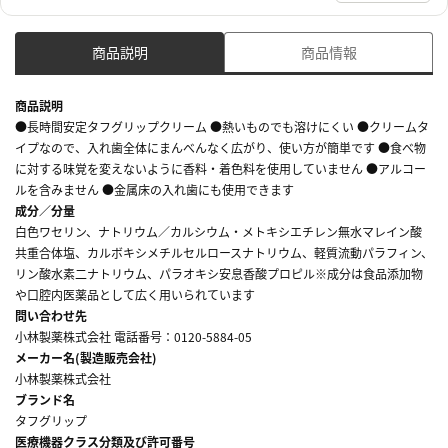
商品説明
商品情報
商品説明
●長時間安定タフグリップクリーム ●熱いものでも溶けにくい ●クリームタ
イプなので、入れ歯全体にまんべんなく広がり、使い方が簡単です ●食べ物
に対する味覚を変えないように香料・着色料を使用していません ●アルコー
ルを含みません ●金属床の入れ歯にも使用できます
成分／分量
白色ワセリン、ナトリウム／カルシウム・メトキシエチレン無水マレイン酸
共重合体塩、カルボキシメチルセルロースナトリウム、軽質流動パラフィン、
リン酸水素二ナトリウム、パラオキシ安息香酸プロピル※成分は食品添加物
や口腔内医薬品として広く用いられています
問い合わせ先
小林製薬株式会社 電話番号：0120-5884-05
メーカー名(製造販売会社)
小林製薬株式会社
ブランド名
タフグリップ
医療機器クラス分類及び許可番号