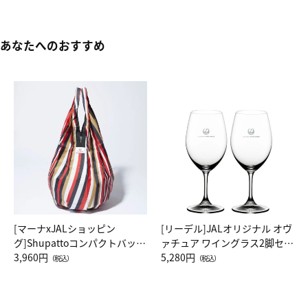
あなたへのおすすめ
[マーナxJALショッピン
[リーデル]JALオリジナル オヴ
グ]Shupattoコンパクトバッグ
ァチュア ワイングラス2脚セッ
Drop JAL客室乗務員（LC）ス
3,960円
ト（レッドワイン）
5,280円
（税込）
（税込）
カーフ柄