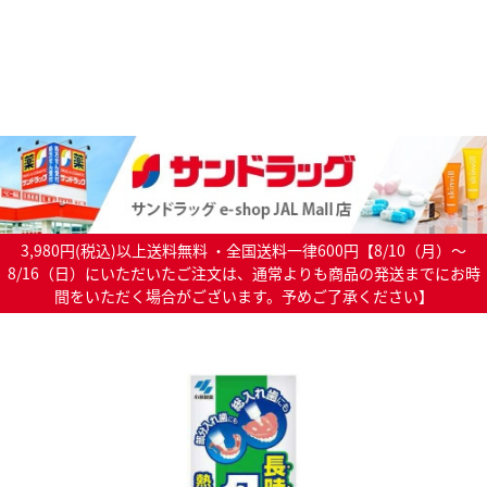
3,980円(税込)以上送料無料 ・全国送料一律600円【8/10（月）～
8/16（日）にいただいたご注文は、通常よりも商品の発送までにお時
間をいただく場合がございます。予めご了承ください】