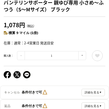
バンテリンサポーター 親ゆび専用 小さめ～ふ
つう（S～Mサイズ） ブラック
1,078円
（税込）
積算 9 マイル (1倍)
在庫
通常：2-4営業日 発送目安
購入数：
△
条件付きで可
キャンセル
詳細を見る
▼
△
条件付きで可
返品
詳細を見る
▼