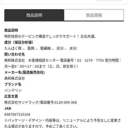
商品説明
商品情報
商品説明
特許技術のテーピング構造でしっかりサポート！ 左右共通。
成分（保証分析値）
たんぱく質: 、 脂質: 、 粗繊維: 、 灰分: 、 水分:
問い合わせ先
興和株式会社 お客様相談センター 電話番号：03‐3279‐7755 受付時間：
月～金9：00～17：00まで（土、日、祝を除く）
メーカー名(製造販売会社)
興和株式会社
ブランド名
バンテリン
広告文責
株式会社サンドラッグ/電話番号:0120-009-368
JAN
4987067310104
※パッケージ・デザイン・内容等は、リニューアルにより予告なしに変更さ
れる場合がありますので、予めご了承ください。