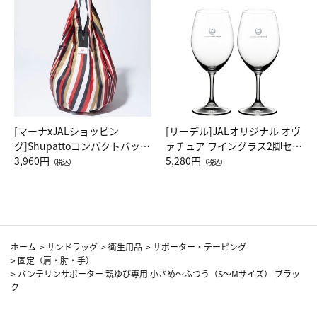
[マーナxJALショッピン
[リーデル]JALオリジナル オヴ
グ]Shupattoコンパクトバッグ
ァチュア ワイングラス2脚セッ
Drop JAL客室乗務員（LC）ス
3,960円
ト（レッドワイン）
5,280円
（税込）
（税込）
カーフ柄
ホーム
>
サンドラッグ
>
衛生用品
>
サポーター・テーピング
>
固定（肩・肘・手）
>
バンテリンサポーター 親ゆび専用 小さめ～ふつう（S～Mサイズ） ブラッ
ク