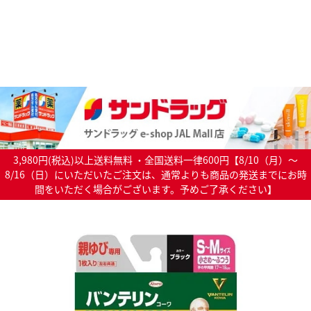
3,980円(税込)以上送料無料 ・全国送料一律600円【8/10（月）～
8/16（日）にいただいたご注文は、通常よりも商品の発送までにお時
間をいただく場合がございます。予めご了承ください】