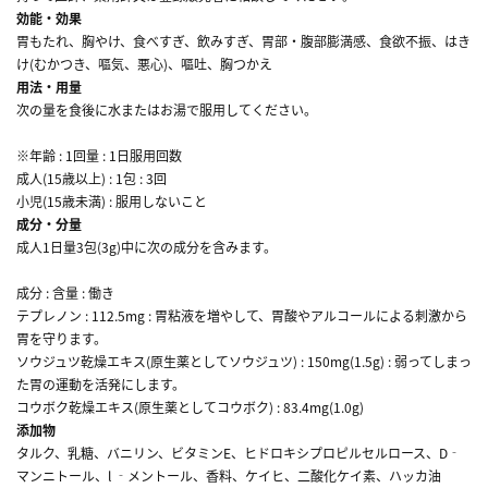
効能・効果
胃もたれ、胸やけ、食べすぎ、飲みすぎ、胃部・腹部膨満感、食欲不振、はき
け(むかつき、嘔気、悪心)、嘔吐、胸つかえ
用法・用量
次の量を食後に水またはお湯で服用してください。
※年齢 : 1回量 : 1日服用回数
成人(15歳以上) : 1包 : 3回
小児(15歳未満) : 服用しないこと
成分・分量
成人1日量3包(3g)中に次の成分を含みます。
成分 : 含量 : 働き
テプレノン : 112.5mg : 胃粘液を増やして、胃酸やアルコールによる刺激から
胃を守ります。
ソウジュツ乾燥エキス(原生薬としてソウジュツ) : 150mg(1.5g) : 弱ってしまっ
た胃の運動を活発にします。
コウボク乾燥エキス(原生薬としてコウボク) : 83.4mg(1.0g)
添加物
タルク、乳糖、バニリン、ビタミンE、ヒドロキシプロピルセルロース、D‐
マンニトール、l ‐メントール、香料、ケイヒ、二酸化ケイ素、ハッカ油