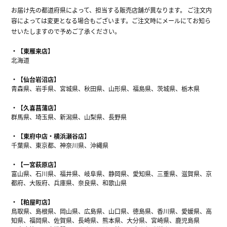
お届け先の都道府県によって、担当する販売店舗が異なります。 ご注文内
容によっては変更となる場合もございます。ご注文時にメールにてお知ら
せいたしますので予めご了承ください。
【東雁来店】
北海道
【仙台岩沼店】
青森県、岩手県、宮城県、秋田県、山形県、福島県、茨城県、栃木県
【久喜菖蒲店】
群馬県、埼玉県、新潟県、山梨県、長野県
【東府中店・横浜瀬谷店】
千葉県、東京都、神奈川県、沖縄県
【一宮萩原店】
富山県、石川県、福井県、岐阜県、静岡県、愛知県、三重県、滋賀県、京
都府、大阪府、兵庫県、奈良県、和歌山県
【粕屋町店】
鳥取県、島根県、岡山県、広島県、山口県、徳島県、香川県、愛媛県、高
知県、福岡県、佐賀県、長崎県、熊本県、大分県、宮崎県、鹿児島県