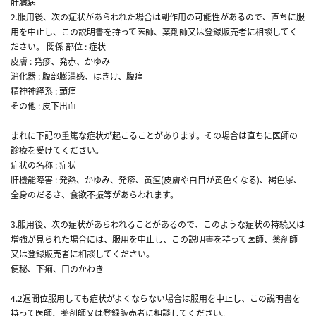
肝臓病
2.服用後、次の症状があらわれた場合は副作用の可能性があるので、直ちに服
用を中止し、この説明書を持って医師、薬剤師又は登録販売者に相談してく
ださい。 関係 部位 : 症状
皮膚 : 発疹、発赤、かゆみ
消化器 : 腹部膨満感、はきけ、腹痛
精神神経系 : 頭痛
その他 : 皮下出血
まれに下記の重篤な症状が起こることがあります。その場合は直ちに医師の
診療を受けてください。
症状の名称 : 症状
肝機能障害 : 発熱、かゆみ、発疹、黄疸(皮膚や白目が黄色くなる)、褐色尿、
全身のだるさ、食欲不振等があらわれます。
3.服用後、次の症状があらわれることがあるので、このような症状の持続又は
増強が見られた場合には、服用を中止し、この説明書を持って医師、薬剤師
又は登録販売者に相談してください。
便秘、下痢、口のかわき
4.2週間位服用しても症状がよくならない場合は服用を中止し、この説明書を
持って医師、薬剤師又は登録販売者に相談してください。