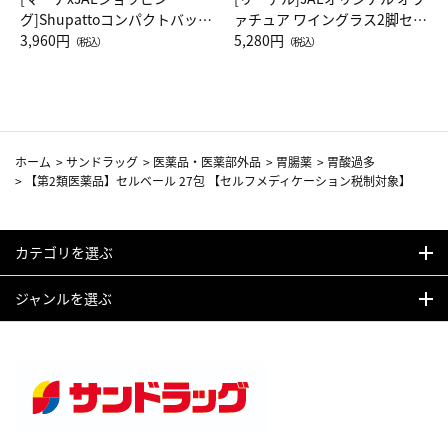
グ]Shupattoコンパクトバッグ
ァチュア ワイングラス2脚セッ
Drop JAL客室乗務員（LC）ス
3,960円
ト（レッドワイン）
5,280円
（税込）
（税込）
カーフ柄
ホーム
>
サンドラッグ
>
医薬品・医薬部外品
>
胃腸薬
>
胃酸過多
>
【第2類医薬品】セルベール 27包 【セルフメディケーション税制対象】
カテゴリを選ぶ
ジャンルを選ぶ