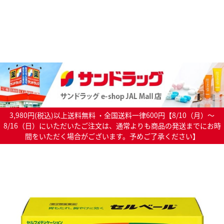
3,980円(税込)以上送料無料 ・全国送料一律600円【8/10（月）～
8/16（日）にいただいたご注文は、通常よりも商品の発送までにお時
間をいただく場合がございます。予めご了承ください】