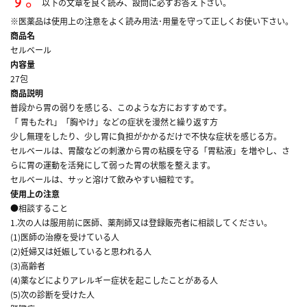
以下の文章を良く読み、設問に必ずお答え下さい。
※医薬品は使用上の注意をよく読み用法･用量を守って正しくお使い下さい。
商品名
セルベール
内容量
27包
商品説明
普段から胃の弱りを感じる、このような方におすすめです。
「 胃もたれ」「胸やけ」などの症状を漫然と繰り返す方
少し無理をしたり、少し胃に負担がかかるだけで不快な症状を感じる方。
セルベールは、胃酸などの刺激から胃の粘膜を守る「胃粘液」を増やし、さ
らに胃の運動を活発にして弱った胃の状態を整えます。
セルベールは、サッと溶けて飲みやすい細粒です。
使用上の注意
●相談すること
1.次の人は服用前に医師、薬剤師又は登録販売者に相談してください。
(1)医師の治療を受けている人
(2)妊婦又は妊娠していると思われる人
(3)高齢者
(4)薬などによりアレルギー症状を起こしたことがある人
(5)次の診断を受けた人