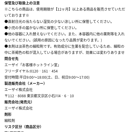
保管及び取扱上の注意
※こちらの商品は、使用期限が【12ヶ月】以上ある商品を販売させていただ
いております※
●直射日光の当たらない湿気の少ない涼しい所に保管してください。
●小児の手の届かない所に保管してください。
●他の容器に入れ替えないでください。また、本容器内に他の薬剤等を入れ
ないでください。(誤用の原因になったり品質が変わります。)
●本剤は淡茶色の細粒剤です。有効成分に生薬を配合しているため、細粒の
中に茶褐色の粒が混入している場合がありますが、効果には変わりありませ
問合せ先
エーザイ「お客様ホットライン室」
フリーダイヤル:0120‐161‐454
受付時間:平日9:00～18:00(土、日、祝日9:00～17:00)
製造販売会社（メーカー）
エーザイ株式会社
〒112‐8088 東京都文京区小石川4‐6‐10
販売会社(発売元）
エーザイ株式会社
剤形
細粒剤
リスク区分（商品区分）