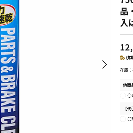
品
入
12
積算
在庫
他商
〇
【代
〇