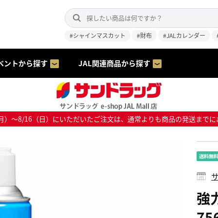
#シャインマスカット
#財布
#JALカレンダー
ベントから探す
JAL関連商品から探す
8/10（月）～8/16（日）にいただいたご注文は、通常よりも商品の発送
サ
強
75