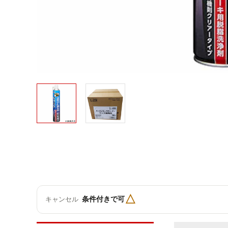
△
条件付きで可
キャンセル