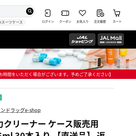
ログイン
クーポン
お気入り
注文履歴
カート
#スーツケース
までにお時間をいただく場合がございます。予めご了承ください】
ンドラッグe-shop
力クリーナー ケース販売用
6ml 30本入り 【直送品】 返