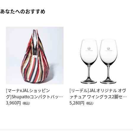
あなたへのおすすめ
[マーナxJALショッピン
[リーデル]JALオリジナル オヴ
グ]Shupattoコンパクトバッグ
ァチュア ワイングラス2脚セッ
Drop JAL客室乗務員（LC）ス
3,960円
ト（レッドワイン）
5,280円
（税込）
（税込）
カーフ柄