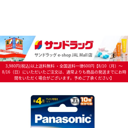
3,980円(税込)以上送料無料 ・全国送料一律600円【8/10（月）～
8/16（日）にいただいたご注文は、通常よりも商品の発送までにお時
間をいただく場合がございます。予めご了承ください】