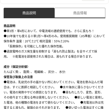
商品説明
商品情報
商品説明
●単3形・単4形において、中電流域の連続使用でも、さらに長もち！
●10年後でも使える※単1形～単4形のみ。使用推奨期限（JIS準拠）において
保存条件 温度：20℃±2℃ 相対湿度：55%±20%
「長期保存」を可能にした優れた保存性能。
●過放電時のガス発生量を抑制する「液もれ防止製法」を全サイズで採
用。 ※乾電池を誤使用された場合は、液もれする場合があります。
成分（保証分析値）
たんぱく質: 、 脂質: 、 粗繊維: 、 灰分: 、 水分:
保管及び取扱上の注意
●電池は、乳幼児の手の届かない所においてください。電池を飲み込んだ場
合は、すぐに医師と相談してください。 ●水や海水に濡らさないでくださ
い。電池の発熱やサビの原因となります。 ●液もれしたり、変色、変形、
その他今までと異なる時は使用しないでください。 ●新しい電池と使用し
た電池、他の種類の電池をまぜて使わないでください。 ●充電池以外は充
電すると液もれ、破損のおそれがあります。 ●使い切った電池はすぐに機