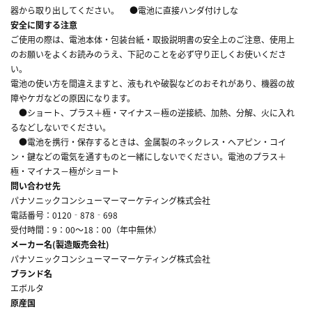
器から取り出してください。 ●電池に直接ハンダ付けしな
安全に関する注意
ご使用の際は、電池本体・包装台紙・取扱説明書の安全上のご注意、使用上
のお願いをよくお読みのうえ、下記のことを必ず守り正しくお使いくださ
い。
電池の使い方を間違えますと、液もれや破裂などのおそれがあり、機器の故
障やケガなどの原因になります。
●ショート、プラス＋極・マイナス－極の逆接続、加熱、分解、火に入れ
るなどしないでください。
●電池を携行・保存するときは、金属製のネックレス・ヘアピン・コイ
ン・鍵などの電気を通すものと一緒にしないでください。電池のプラス＋
極・マイナス－極がショート
問い合わせ先
パナソニックコンシューマーマーケティング株式会社
電話番号：0120‐878‐698
受付時間：9：00～18：00（年中無休）
メーカー名(製造販売会社)
パナソニックコンシューマーマーケティング株式会社
ブランド名
エボルタ
原産国