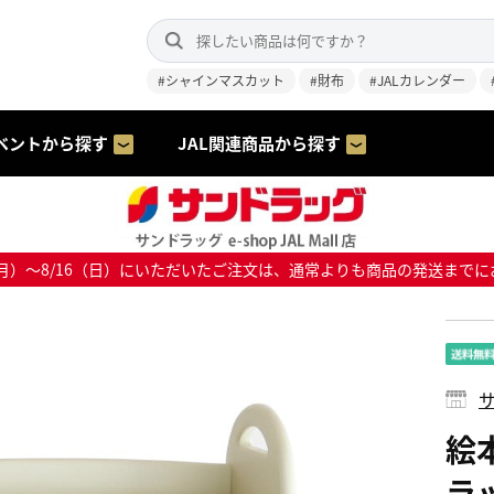
#シャインマスカット
#財布
#JALカレンダー
ベントから探す
JAL関連商品から探す
8/10（月）～8/16（日）にいただいたご注文は、通常よりも商品の発送
サ
絵
ラッ