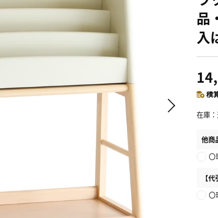
品
入
14
積算
在庫
他商
〇
【代
〇