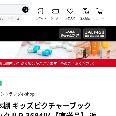
ログイン
クーポン
お気入り
注文履歴
カート
#スーツケース
までにお時間をいただく場合がございます。予めご了承ください】
ンドラッグe-shop
本棚 キッズピクチャーブック
ク ILR-3684IV 【直送品】 返