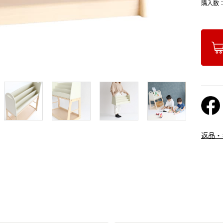
購入数
返品・