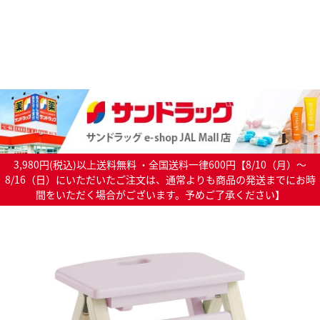
3,980円(税込)以上送料無料 ・全国送料一律600円【8/10（月）～
8/16（日）にいただいたご注文は、通常よりも商品の発送までにお時
間をいただく場合がございます。予めご了承ください】