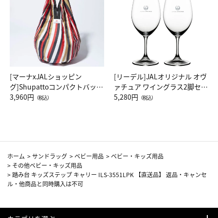
[マーナxJALショッピン
[リーデル]JALオリジナル オヴ
グ]Shupattoコンパクトバッグ
ァチュア ワイングラス2脚セッ
Drop JAL客室乗務員（LC）ス
3,960円
ト（レッドワイン）
5,280円
（税込）
（税込）
カーフ柄
ホーム
>
サンドラッグ
>
ベビー用品
>
ベビー・キッズ用品
>
その他ベビー・キッズ用品
>
踏み台 キッズステップ キャリー ILS-3551LPK 【直送品】 返品・キャンセ
ル・他商品と同時購入は不可