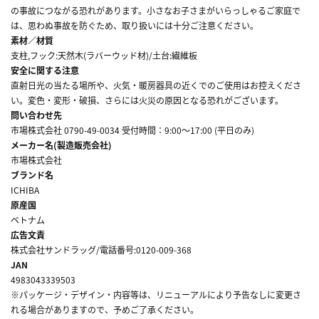
の事故につながる恐れがあります。小さなお子さまがいらっしゃるご家庭で
は、思わぬ事故を防ぐため、取り扱いには十分ご注意ください。
素材／材質
支柱,フック:天然木(ラバーウッド材)/土台:繊維板
安全に関する注意
直射日光の当たる場所や、火気・暖房器具の近くでのご使用はお控えくださ
い。変色・変形・破損、さらには火災の原因となる恐れがございます。
問い合わせ先
市場株式会社 0790-49-0034 受付時間：9:00～17:00 (平日のみ)
メーカー名(製造販売会社)
市場株式会社
ブランド名
ICHIBA
原産国
ベトナム
広告文責
株式会社サンドラッグ/電話番号:0120-009-368
JAN
4983043339503
※パッケージ・デザイン・内容等は、リニューアルにより予告なしに変更さ
れる場合がありますので、予めご了承ください。