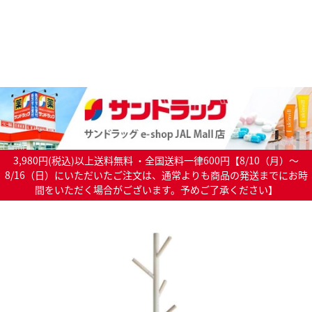
3,980円(税込)以上送料無料 ・全国送料一律600円【8/10（月）～
8/16（日）にいただいたご注文は、通常よりも商品の発送までにお時
間をいただく場合がございます。予めご了承ください】