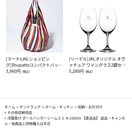
[マーナxJALショッピン
[リーデル]JALオリジナル オヴ
グ]Shupattoコンパクトバッグ
ァチュア ワイングラス2脚セッ
Drop JAL客室乗務員（LC）ス
3,960円
ト（レッドワイン）
5,280円
（税込）
（税込）
カーフ柄
ホーム
>
サンドラッグ
>
ホーム・キッチン
>
収納・お片付け
>
その他収納用品
>
洋服掛け ポールハンガーシームミミ H-3395IV 【直送品】 返品・キャンセ
ル・他商品と同時購入は不可