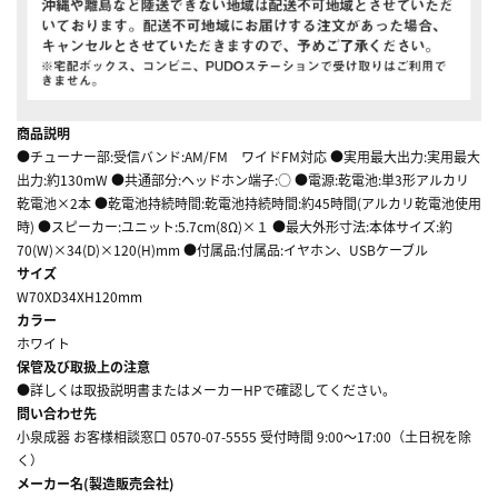
商品説明
●チューナー部:受信バンド:AM/FM ワイドFM対応 ●実用最大出力:実用最大
出力:約130mW ●共通部分:ヘッドホン端子:○ ●電源:乾電池:単3形アルカリ
乾電池×2本 ●乾電池持続時間:乾電池持続時間:約45時間(アルカリ乾電池使用
時) ●スピーカー:ユニット:5.7cm(8Ω)×１ ●最大外形寸法:本体サイズ:約
70(W)×34(D)×120(H)mm ●付属品:付属品:イヤホン、USBケーブル
サイズ
W70XD34XH120mm
カラー
ホワイト
保管及び取扱上の注意
●詳しくは取扱説明書またはメーカーHPで確認してください。
問い合わせ先
小泉成器 お客様相談窓口 0570-07-5555 受付時間 9:00～17:00（土日祝を除
く）
メーカー名(製造販売会社)