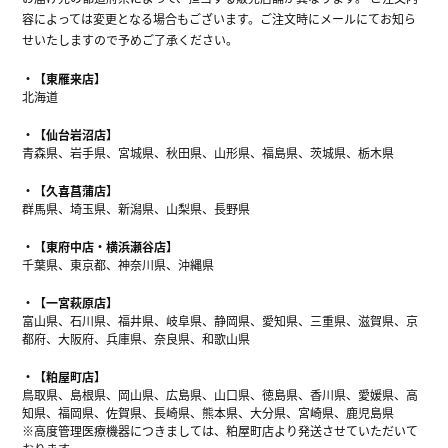
容によっては変更となる場合もございます。ご注文時にメールにてお知ら
せいたしますので予めご了承ください。
【東雁来店】
北海道
【仙台岩沼店】
青森県、岩手県、宮城県、秋田県、山形県、福島県、茨城県、栃木県
【久喜菖蒲店】
群馬県、埼玉県、新潟県、山梨県、長野県
【東府中店・横浜瀬谷店】
千葉県、東京都、神奈川県、沖縄県
【一宮萩原店】
富山県、石川県、福井県、岐阜県、静岡県、愛知県、三重県、滋賀県、京
都府、大阪府、兵庫県、奈良県、和歌山県
【粕屋町店】
鳥取県、島根県、岡山県、広島県、山口県、徳島県、香川県、愛媛県、高
知県、福岡県、佐賀県、長崎県、熊本県、大分県、宮崎県、鹿児島県
※高度管理医療機器につきましては、粕屋町店より発送させていただいて