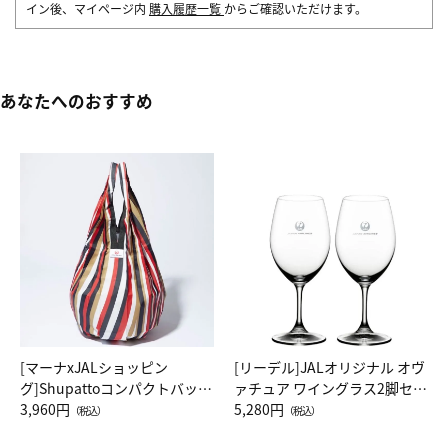
イン後、マイページ内
購入履歴一覧
からご確認いただけます。
あなたへのおすすめ
[マーナxJALショッピン
[リーデル]JALオリジナル オヴ
グ]Shupattoコンパクトバッグ
ァチュア ワイングラス2脚セッ
Drop JAL客室乗務員（LC）ス
3,960円
ト（レッドワイン）
5,280円
（税込）
（税込）
カーフ柄