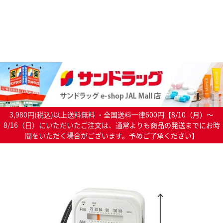
3,980円(税込)以上送料無料 ・全国送料一律600円【8/10（月）～
8/16（日）にいただいたご注文は、通常よりも商品の発送までにお時
間をいただく場合がございます。予めご了承ください】