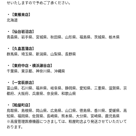
せいたしますので予めご了承ください。
【東雁来店】
北海道
【仙台岩沼店】
青森県、岩手県、宮城県、秋田県、山形県、福島県、茨城県、栃木県
【久喜菖蒲店】
群馬県、埼玉県、新潟県、山梨県、長野県
【東府中店・横浜瀬谷店】
千葉県、東京都、神奈川県、沖縄県
【一宮萩原店】
富山県、石川県、福井県、岐阜県、静岡県、愛知県、三重県、滋賀県、京
都府、大阪府、兵庫県、奈良県、和歌山県
【粕屋町店】
鳥取県、島根県、岡山県、広島県、山口県、徳島県、香川県、愛媛県、高
知県、福岡県、佐賀県、長崎県、熊本県、大分県、宮崎県、鹿児島県
※高度管理医療機器につきましては、粕屋町店より発送させていただいて
おります。