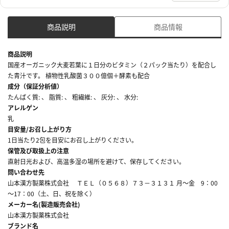
商品説明
商品情報
商品説明
国産オーガニック大麦若葉に１日分のビタミン（２パック当たり）を配合し
た青汁です。 植物性乳酸菌３００億個＋酵素も配合
成分（保証分析値）
たんぱく質: 、 脂質: 、 粗繊維: 、 灰分: 、 水分:
アレルゲン
乳
目安量/お召し上がり方
1日当たり2包を目安にお召し上がりください。
保管及び取扱上の注意
直射日光および、高温多湿の場所を避けて、保存してください。
問い合わせ先
山本漢方製薬株式会社 ＴＥＬ（０５６８）７３－３１３１ 月～金 9：00
～17：00（土、日、祝を除く）
メーカー名(製造販売会社)
山本漢方製薬株式会社
ブランド名