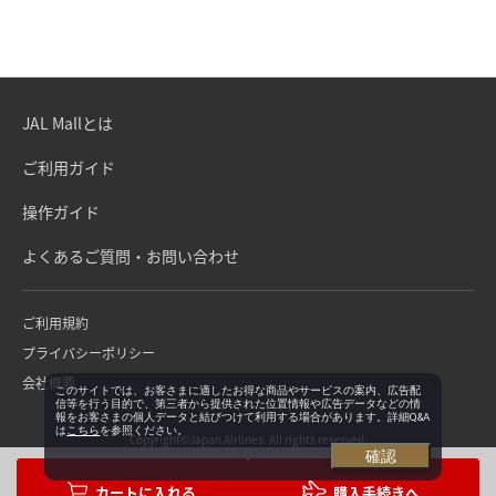
JAL Mallとは
ご利用ガイド
操作ガイド
よくあるご質問・お問い合わせ
ご利用規約
プライバシーポリシー
会社概要
このサイトでは、お客さまに適したお得な商品やサービスの案内、広告配
信等を行う目的で、第三者から提供された位置情報や広告データなどの情
報をお客さまの個人データと結びつけて利用する場合があります。詳細Q&A
は
こちら
を参照ください。
Copyright©Japan Airlines. All rights reserved.
確認
購入手続きへ