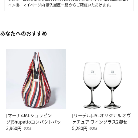
イン後、マイページ内
購入履歴一覧
からご確認いただけます。
あなたへのおすすめ
[マーナxJALショッピン
[リーデル]JALオリジナル オヴ
グ]Shupattoコンパクトバッグ
ァチュア ワイングラス2脚セッ
Drop JAL客室乗務員（LC）ス
3,960円
ト（レッドワイン）
5,280円
（税込）
（税込）
カーフ柄