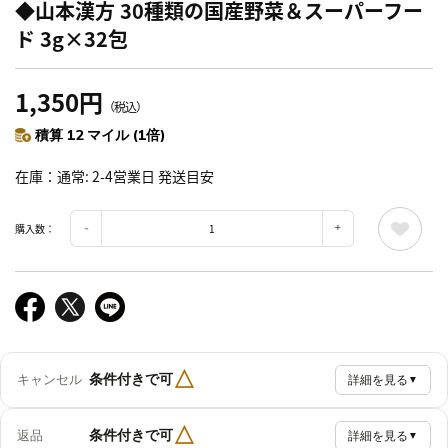
◆山本漢方 30種類の国産野菜＆スーパーフー
ド 3g×32包
1,350円
（税込）
積算 12 マイル (1倍)
在庫
通常: 2-4営業日 発送目安
購入数：
△
条件付きで可
キャンセル
詳細を見る
▼
△
条件付きで可
返品
詳細を見る
▼