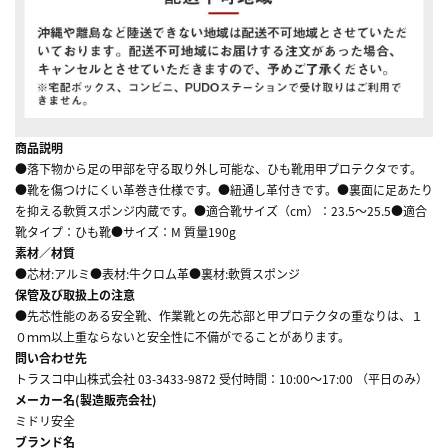
商品説明
●落下物から足の甲部を守る取り外し可能な、ひも靴用甲プロテクタです。
●靴を傷つけにくい革巻き仕様です。●紐通し革付きです。●裏面に足あたり
を抑える軟質スポンジ内蔵です。●適合靴サイズ（cm）：23.5～25.5●適合
靴タイプ：ひも靴●サイズ：M 質量190g
素材／材質
●芯材:アルミ●表材:牛クロム革●裏材:軟質スポンジ
保管及び取扱上の注意
●先芯性能のある安全靴、作業靴との先芯部と甲プロテクタの重なりは、１
０ｍｍ以上重ならないと安全性に不備がでることがあります。
問い合わせ先
トラスコ中山株式会社 03-3433-9872 受付時間：10:00～17:00 （平日のみ）
メーカー名(製造販売会社)
ミドリ安全
ブランド名