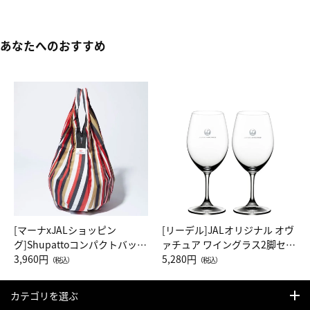
あなたへのおすすめ
[マーナxJALショッピン
[リーデル]JALオリジナル オヴ
グ]Shupattoコンパクトバッグ
ァチュア ワイングラス2脚セッ
Drop JAL客室乗務員（LC）ス
3,960円
ト（レッドワイン）
5,280円
（税込）
（税込）
カーフ柄
カテゴリを選ぶ