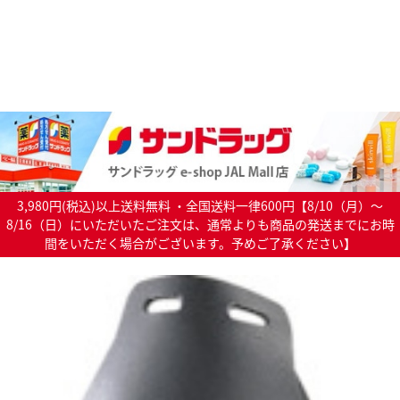
3,980円(税込)以上送料無料 ・全国送料一律600円【8/10（月）～
8/16（日）にいただいたご注文は、通常よりも商品の発送までにお時
間をいただく場合がございます。予めご了承ください】