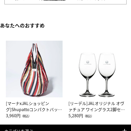
あなたへのおすすめ
[マーナxJALショッピン
[リーデル]JALオリジナル オヴ
グ]Shupattoコンパクトバッグ
ァチュア ワイングラス2脚セッ
Drop JAL客室乗務員（LC）ス
3,960円
ト（レッドワイン）
5,280円
（税込）
（税込）
カーフ柄
カテゴリを選ぶ