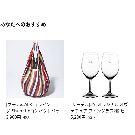
あなたへのおすすめ
[マーナxJALショッピン
[リーデル]JALオリジナル オヴ
グ]Shupattoコンパクトバッグ
ァチュア ワイングラス2脚セッ
Drop JAL客室乗務員（LC）ス
3,960円
ト（レッドワイン）
5,280円
（税込）
（税込）
カーフ柄