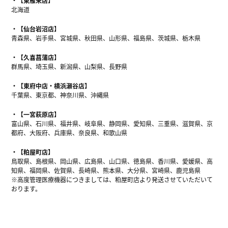
【東雁来店】
北海道
【仙台岩沼店】
青森県、岩手県、宮城県、秋田県、山形県、福島県、茨城県、栃木県
【久喜菖蒲店】
群馬県、埼玉県、新潟県、山梨県、長野県
【東府中店・横浜瀬谷店】
千葉県、東京都、神奈川県、沖縄県
【一宮萩原店】
富山県、石川県、福井県、岐阜県、静岡県、愛知県、三重県、滋賀県、京
都府、大阪府、兵庫県、奈良県、和歌山県
【粕屋町店】
鳥取県、島根県、岡山県、広島県、山口県、徳島県、香川県、愛媛県、高
知県、福岡県、佐賀県、長崎県、熊本県、大分県、宮崎県、鹿児島県
※高度管理医療機器につきましては、粕屋町店より発送させていただいて
おります。