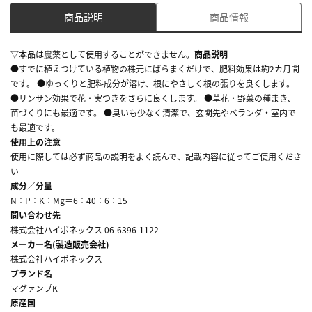
商品説明
商品情報
▽本品は農薬として使用することができません。
商品説明
●すでに植えつけている植物の株元にばらまくだけで、肥料効果は約2カ月間
です。 ●ゆっくりと肥料成分が溶け、根にやさしく根の張りを良くします。
●リンサン効果で花・実つきをさらに良くします。 ●草花・野菜の種まき、
苗づくりにも最適です。 ●臭いも少なく清潔で、玄関先やベランダ・室内で
も最適です。
使用上の注意
使用に際しては必ず商品の説明をよく読んで、記載内容に従ってご使用くださ
い
成分／分量
N：P：K：Mg＝6：40：6：15
問い合わせ先
株式会社ハイポネックス 06-6396-1122
メーカー名(製造販売会社)
株式会社ハイポネックス
ブランド名
マグァンプK
原産国