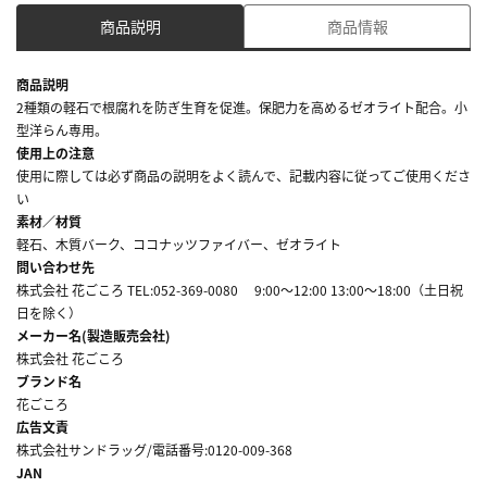
商品説明
商品情報
商品説明
2種類の軽石で根腐れを防ぎ生育を促進。保肥力を高めるゼオライト配合。小
型洋らん専用。
使用上の注意
使用に際しては必ず商品の説明をよく読んで、記載内容に従ってご使用くださ
い
素材／材質
軽石、木質バーク、ココナッツファイバー、ゼオライト
問い合わせ先
株式会社 花ごころ TEL:052-369-0080 9:00～12:00 13:00～18:00（土日祝
日を除く）
メーカー名(製造販売会社)
株式会社 花ごころ
ブランド名
花ごころ
広告文責
株式会社サンドラッグ/電話番号:0120-009-368
JAN