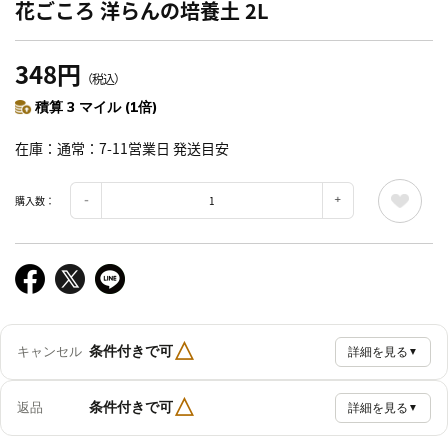
花ごころ 洋らんの培養土 2L
348円
（税込）
積算 3 マイル (1倍)
在庫
通常：7-11営業日 発送目安
購入数：
△
条件付きで可
キャンセル
詳細を見る
▼
△
条件付きで可
返品
詳細を見る
▼