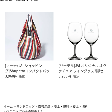
[マーナxJALショッピン
[リーデル]JALオリジナル オヴ
グ]Shupattoコンパクトバッグ
ァチュア ワイングラス2脚セッ
Drop JAL客室乗務員（LC）ス
3,960円
ト（レッドワイン）
5,280円
（税込）
（税込）
カーフ柄
ホーム
>
サンドラッグ
>
園芸用品
>
養土・肥料
>
養土・肥料
>
花ごころ 洋らんの培養土 2L