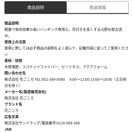
商品説明
商品情報
商品説明
軽量で保水効果の高いハンギング専用土。花付きを良くする元肥を配合済
み。
使用上の注意
使用に際しては必ず商品の説明をよく読んで、記載内容に従ってご使用くださ
い
素材／材質
木質堆肥、ココナッツファイバー、ピートモス、アクアフォーム
問い合わせ先
株式会社 花ごころ TEL:052-369-0080 9:00～12:00 13:00～18:00（土日祝
日を除く）
メーカー名(製造販売会社)
株式会社 花ごころ
ブランド名
花ごころ
広告文責
株式会社サンドラッグ/電話番号:0120-009-368
JAN