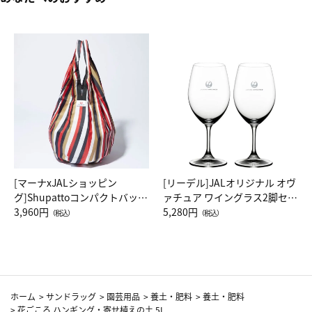
[マーナxJALショッピン
[リーデル]JALオリジナル オヴ
グ]Shupattoコンパクトバッグ
ァチュア ワイングラス2脚セッ
Drop JAL客室乗務員（LC）ス
3,960円
ト（レッドワイン）
5,280円
（税込）
（税込）
カーフ柄
ホーム
>
サンドラッグ
>
園芸用品
>
養土・肥料
>
養土・肥料
>
花ごころ ハンギング・寄せ植えの土 5L