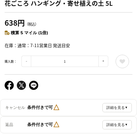
花ごころ ハンギング・寄せ植えの土 5L
638円
（税込）
積算 5 マイル (1倍)
在庫
通常：7-11営業日 発送目安
購入数：
△
条件付きで可
キャンセル
詳細を見る
▼
△
条件付きで可
返品
詳細を見る
▼