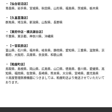
【仙台岩沼店】
青森県、岩手県、宮城県、秋田県、山形県、福島県、茨城県、栃木県
【久喜菖蒲店】
群馬県、埼玉県、新潟県、山梨県、長野県
【東府中店・横浜瀬谷店】
千葉県、東京都、神奈川県、沖縄県
【一宮萩原店】
富山県、石川県、福井県、岐阜県、静岡県、愛知県、三重県、滋賀県、京
都府、大阪府、兵庫県、奈良県、和歌山県
【粕屋町店】
鳥取県、島根県、岡山県、広島県、山口県、徳島県、香川県、愛媛県、高
知県、福岡県、佐賀県、長崎県、熊本県、大分県、宮崎県、鹿児島県
※高度管理医療機器につきましては、粕屋町店より発送させていただいて
おります。