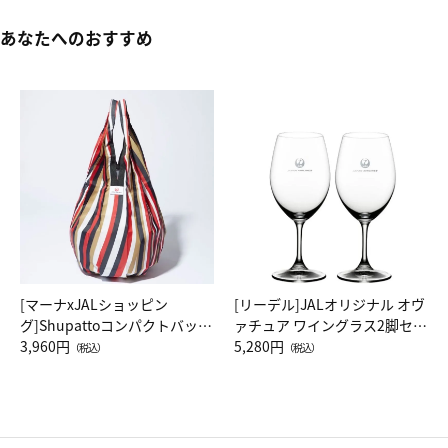
あなたへのおすすめ
[マーナxJALショッピン
[リーデル]JALオリジナル オヴ
グ]Shupattoコンパクトバッグ
ァチュア ワイングラス2脚セッ
Drop JAL客室乗務員（LC）ス
3,960円
ト（レッドワイン）
5,280円
（税込）
（税込）
カーフ柄