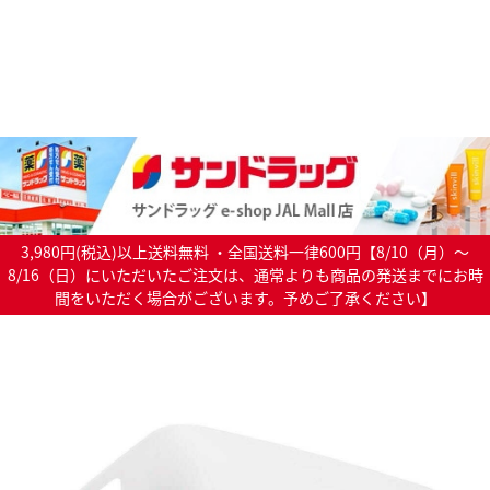
3,980円(税込)以上送料無料 ・全国送料一律600円【8/10（月）～
8/16（日）にいただいたご注文は、通常よりも商品の発送までにお時
間をいただく場合がございます。予めご了承ください】