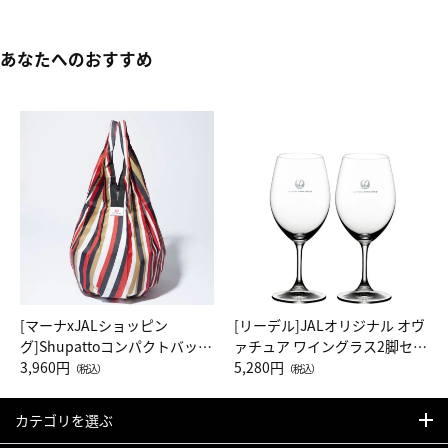
あなたへのおすすめ
[マーナxJALショッピン
[リーデル]JALオリジナル オヴ
グ]Shupattoコンパクトバッグ
ァチュア ワイングラス2脚セッ
Drop JAL客室乗務員（LC）ス
3,960円
ト（レッドワイン）
5,280円
（税込）
（税込）
カーフ柄
カテゴリを選ぶ