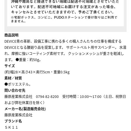
商品説明
DEVICE青の革新、設備工事に携わる多くの職人さんたちの仕事を構成する
DEVICEとなる腰廻り品を提案します。 サポートベルト用サスペンダー。 水濡
れ、摩擦に強いコーティング素材です。 クッションメッシュが重さを軽減し
ます。 ●重量：約50g。
サイズ
(約)幅28×高さ43×奥行5cm・重量0.5kg
素材／材質
●ポリエステル。
問い合わせ先
藤原産業株式会社 0794-82-8200 受付時間：10:00～17:00（土日、祝祭日
および弊社休業日を除く）
メーカー名(製造販売会社)
藤原産業株式会社
ブランド名
ＳＫ１１