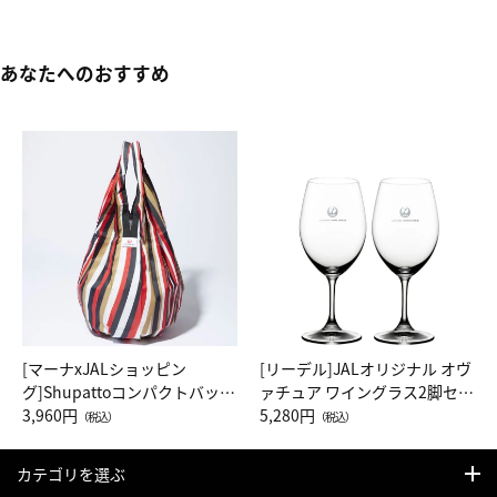
あなたへのおすすめ
[マーナxJALショッピン
[リーデル]JALオリジナル オヴ
グ]Shupattoコンパクトバッグ
ァチュア ワイングラス2脚セッ
Drop JAL客室乗務員（LC）ス
3,960円
ト（レッドワイン）
5,280円
（税込）
（税込）
カーフ柄
カテゴリを選ぶ