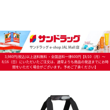
3,980円(税込)以上送料無料 ・全国送料一律600円【8/10（月）～
8/16（日）にいただいたご注文は、通常よりも商品の発送までにお時
間をいただく場合がございます。予めご了承ください】