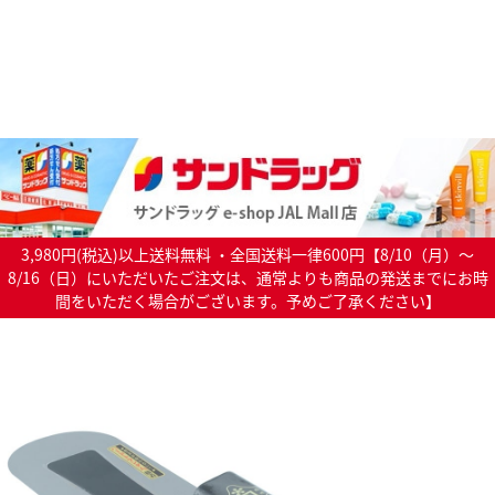
3,980円(税込)以上送料無料 ・全国送料一律600円【8/10（月）～
8/16（日）にいただいたご注文は、通常よりも商品の発送までにお時
間をいただく場合がございます。予めご了承ください】