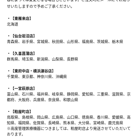
せいたしますので予めご了承ください。
【東雁来店】
北海道
【仙台岩沼店】
青森県、岩手県、宮城県、秋田県、山形県、福島県、茨城県、栃木県
【久喜菖蒲店】
群馬県、埼玉県、新潟県、山梨県、長野県
【東府中店・横浜瀬谷店】
千葉県、東京都、神奈川県、沖縄県
【一宮萩原店】
富山県、石川県、福井県、岐阜県、静岡県、愛知県、三重県、滋賀県、京
都府、大阪府、兵庫県、奈良県、和歌山県
【粕屋町店】
鳥取県、島根県、岡山県、広島県、山口県、徳島県、香川県、愛媛県、高
知県、福岡県、佐賀県、長崎県、熊本県、大分県、宮崎県、鹿児島県
※高度管理医療機器につきましては、粕屋町店より発送させていただいて
おります。