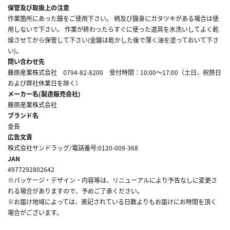
保管及び取扱上の注意
作業箇所にあった鏝をご使用下さい。 柄及び鏝身にガタツキがある場合は使
用しないで下さい。 作業が終わったらすぐに使った道具を水洗いしてよく乾
燥させてから保管して下さい(金鏝は乾かした後で薄く油を塗っておいて下さ
い)。
問い合わせ先
藤原産業株式会社 0794-82-8200 受付時間：10:00～17:00（土日、祝祭日
および弊社休業日を除く）
メーカー名(製造販売会社)
藤原産業株式会社
ブランド名
金長
広告文責
株式会社サンドラッグ/電話番号:0120-009-368
JAN
4977292802642
※パッケージ・デザイン・内容等は、リニューアルにより予告なしに変更さ
れる場合がありますので、予めご了承ください。
※お届け地域によっては、表記されている日数よりもお届けにお時間を頂く
場合がございます。