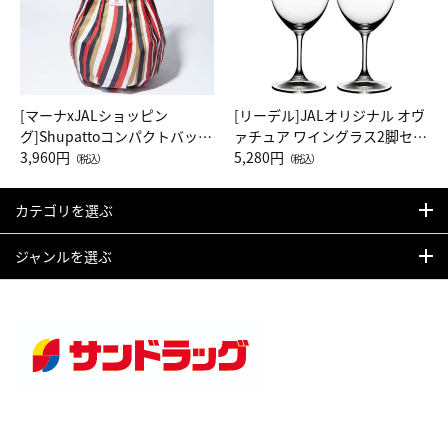
[マーナxJALショッピン
[リーデル]JALオリジナル オヴ
グ]Shupattoコンパクトバッグ
ァチュア ワイングラス2脚セッ
Drop JAL客室乗務員（LC）ス
3,960円
ト（レッドワイン）
5,280円
（税込）
（税込）
カーフ柄
カテゴリを選ぶ
ジャンルを選ぶ