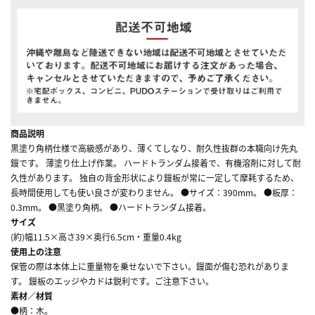
商品説明
黒塗り角柄仕様で高級感があり、薄くてしなり、耐久性抜群の本職向け先丸
鏝です。 薄塗り仕上げ作業。 ハードトランダム接着で、有機溶剤に対して耐
久性があります。 独自の背金形状により鏝板が常に一定して摩耗するため、
長時間使用しても使い良さが変わりません。 ●サイズ：390mm。 ●板厚：
0.3mm。 ●黒塗り角柄。 ●ハードトランダム接着。
サイズ
(約)幅11.5×高さ39×奥行6.5cm・重量0.4kg
使用上の注意
保管の際は本体上に重量物を乗せないで下さい。鏝面が傷む恐れがありま
す。 鏝板のエッジやカドは鋭利です。ご注意下さい。
素材／材質
●柄：木。