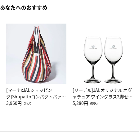
あなたへのおすすめ
[マーナxJALショッピン
[リーデル]JALオリジナル オヴ
グ]Shupattoコンパクトバッグ
ァチュア ワイングラス2脚セッ
Drop JAL客室乗務員（LC）ス
3,960円
ト（レッドワイン）
5,280円
（税込）
（税込）
カーフ柄