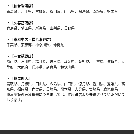
【仙台岩沼店】
青森県、岩手県、宮城県、秋田県、山形県、福島県、茨城県、栃木県
【久喜菖蒲店】
群馬県、埼玉県、新潟県、山梨県、長野県
【東府中店・横浜瀬谷店】
千葉県、東京都、神奈川県、沖縄県
【一宮萩原店】
富山県、石川県、福井県、岐阜県、静岡県、愛知県、三重県、滋賀県、京
都府、大阪府、兵庫県、奈良県、和歌山県
【粕屋町店】
鳥取県、島根県、岡山県、広島県、山口県、徳島県、香川県、愛媛県、高
知県、福岡県、佐賀県、長崎県、熊本県、大分県、宮崎県、鹿児島県
※高度管理医療機器につきましては、粕屋町店より発送させていただいて
おります。