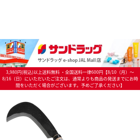
3,980円(税込)以上送料無料 ・全国送料一律600円【8/10（月）～
8/16（日）にいただいたご注文は、通常よりも商品の発送までにお時
間をいただく場合がございます。予めご了承ください】