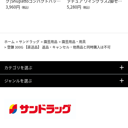
グ]Shupattoコンパクトバッグ
ァチュア ワイングラス2脚セッ
Drop JAL客室乗務員（LC）ス
3,960円
ト（レッドワイン）
5,280円
（税込）
（税込）
カーフ柄
ホーム
>
サンドラッグ
>
園芸用品
>
園芸用品・用具
>
登鎌 300G 【直送品】 返品・キャンセル・他商品と同時購入は不可
カテゴリを選ぶ
ジャンルを選ぶ