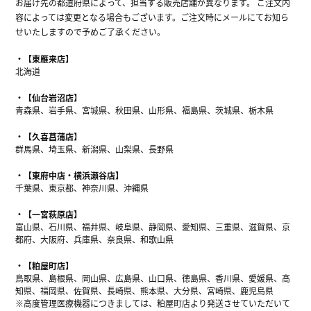
お届け先の都道府県によって、担当する販売店舗が異なります。 ご注文内
容によっては変更となる場合もございます。ご注文時にメールにてお知ら
せいたしますので予めご了承ください。
【東雁来店】
北海道
【仙台岩沼店】
青森県、岩手県、宮城県、秋田県、山形県、福島県、茨城県、栃木県
【久喜菖蒲店】
群馬県、埼玉県、新潟県、山梨県、長野県
【東府中店・横浜瀬谷店】
千葉県、東京都、神奈川県、沖縄県
【一宮萩原店】
富山県、石川県、福井県、岐阜県、静岡県、愛知県、三重県、滋賀県、京
都府、大阪府、兵庫県、奈良県、和歌山県
【粕屋町店】
鳥取県、島根県、岡山県、広島県、山口県、徳島県、香川県、愛媛県、高
知県、福岡県、佐賀県、長崎県、熊本県、大分県、宮崎県、鹿児島県
※高度管理医療機器につきましては、粕屋町店より発送させていただいて