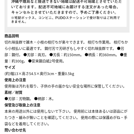
商品説明
切れ味抜群で雑木・小枝の枝打ちが楽々できます。 枝打ち作業用。 枝打ちか
ら小枝払いに最適です。 鋼付刃で刃研ぎもしやすく切れ味抜群です。 ●刃
部：鋼付。 ●刃部：両刃。 ●刃長：約150mm。 ●柄長：約360mm。 ●重
量：約300g。 ●安来鋼白紙2号使用。
サイズ
(約)幅13×高さ54.5×奥行3cm・重量0.5kg
使用上の注意
使用後は汚れを取り、子供の手の届かない安全な場所に保管してください。
素材／材質
●刃部：刃物鋼。 ●柄部：木。
保管及び取扱上の注意
本来の用途以外には使用しないで下さい。 使用前には本体あるいは部品にが
たつき・緩みが無いことを確認してください。 使用の際には保護めがね・手
袋などを着用してください。
問い合わせ先