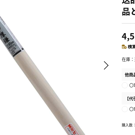
品
4,
積算
在庫
他商
〇
【代
〇
購入数