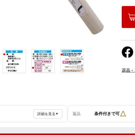
返品・
△
条件付きで可
返品
詳細を見る
▼