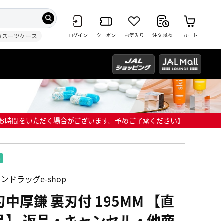
ログイン
クーポン
お気入り
注文履歴
カート
#スーツケース
までにお時間をいただく場合がございます。予めご了承ください】
ンドラッグe-shop
刃中厚鎌 裏刃付 195MM 【直
品】 返品・キャンセル・他商