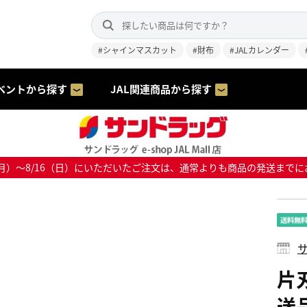
#シャインマスカット
#財布
#JALカレンダー
ベントから探す
JAL関連商品から探す
8/10（月）～8/16（日）にいただいたご注文は、通常よりも商品の発送
サ
片
送