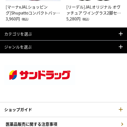
[マーナxJALショッピン
[リーデル]JALオリジナル オヴ
グ]Shupattoコンパクトバッグ
ァチュア ワイングラス2脚セッ
Drop JAL客室乗務員（LC）ス
3,960円
ト（レッドワイン）
5,280円
（税込）
（税込）
カーフ柄
カテゴリを選ぶ
ジャンルを選ぶ
ショップガイド
医薬品販売に関する注意事項