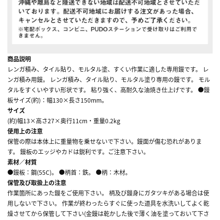
商品説明
レンガ積み、タイル貼り、モルタル塗、すくい作業に適した専用鏝です。 レ
ンガ積み用鏝。 レンガ積み、タイル貼り、モルタル塗り専用の鏝です。 モル
タルをすくいやすい形状です。 粘り強く、高耐久な油焼き仕上げです。 ●鏝
板サイズ(約)：幅130×長さ150mm。
サイズ
(約)幅13×高さ27×奥行11cm・重量0.2kg
使用上の注意
保管の際は本体上に重量物を乗せないで下さい。鏝面が傷む恐れがありま
す。 鏝板のエッジやカドは鋭利です。ご注意下さい。
素材／材質
●鏝板：鋼(55C)。 ●柄首：鉄。 ●柄：木材。
保管及び取扱上の注意
作業箇所にあった鏝をご使用下さい。 柄及び鏝身にガタツキがある場合は使
用しないで下さい。 作業が終わったらすぐに使った道具を水洗いしてよく乾
燥させてから保管して下さい(金鏝は乾かした後で薄く油を塗っておいて下さ