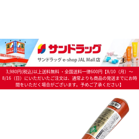
3,980円(税込)以上送料無料 ・全国送料一律600円【8/10（月）～
8/16（日）にいただいたご注文は、通常よりも商品の発送までにお時
間をいただく場合がございます。予めご了承ください】