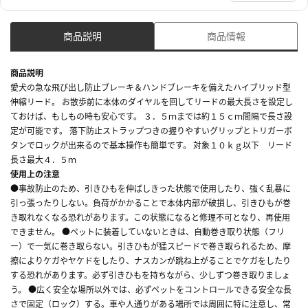
商品説明
商品情報
商品説明
愛犬の急な飛び出し防止ブレーキ＆ハンドブレーキを備えたハイブリッド型
伸縮リード。 お散歩前に本体のダイヤルを回してリードの最大長さを設定し
ておけば、もしもの時も安心です。 ３．５ｍまでは約１５ｃｍ間隔で長さ設
定が可能です。 落下防止ストラップつきの握りやすいグリップとトリガーボ
タンでロックが出来るので基本操作も簡単です。 対象１０ｋｇ以下 リード
長さ最大４．５ｍ
使用上の注意
●事故防止のため、引きひもを伸ばしきった状態で使用したり、強く乱暴に
引っ張ったりしない。負荷がかかることで本体内部が破損し、引きひもが巻
き取れなくなる恐れがあります。この状態になると修理不可となり、再使用
できません。 ●ペットに装着していないときは、自動巻き取り状態（フリ
ー）で一気に巻き取らない。引きひもが猛スピードで巻き取られるため、摩
擦によりケガやヤケドをしたり、ナスカンが跳ね上がることでケガをしたり
する恐れがあります。必ず引きひもを持ちながら、少しずつ巻き取りましょ
う。 ●広く安全な場所以外では、必ずペットをコントロールできる安全な長
さで固定（ロック）する。車や人通りがある場所では周囲に特に注意し、常