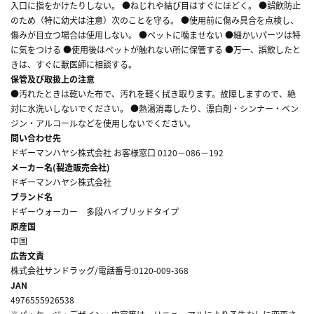
入口に指をかけたりしない。 ●ねじれや結び目はすぐにほどく。 ●誤飲防止
のため（特に幼犬は注意）次のことを守る。 ●使用前に傷み具合を点検し、
傷みが目立つ場合は使用しない。 ●ペットに噛ませない ●細かいパーツは特
に気をつける ●使用後はペットが触れない所に保管する ●万一、誤飲したと
きは、すぐに獣医師に相談する。
保管及び取扱上の注意
●汚れたときは乾いた布で、汚れを軽く拭き取ります。故障しますので、絶
対に水洗いしないでください。 ●熱湯消毒したり、漂白剤・シンナー・ベン
ジン・アルコールなどを使用しないでください。
問い合わせ先
ドギーマンハヤシ株式会社 お客様窓口 0120－086－192
メーカー名(製造販売会社)
ドギーマンハヤシ株式会社
ブランド名
ドギーウォーカー 多段ハイブリッドタイプ
原産国
中国
広告文責
株式会社サンドラッグ/電話番号:0120-009-368
JAN
4976555926538