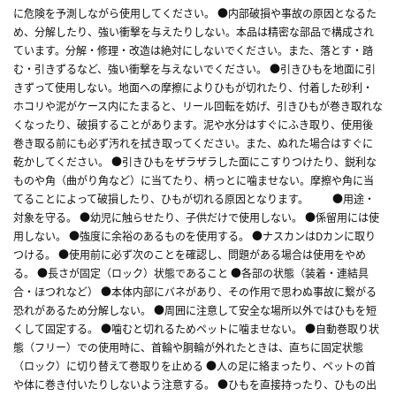
に危険を予測しながら使用してください。 ●内部破損や事故の原因となるた
め、分解したり、強い衝撃を与えたりしない。本品は精密な部品で構成され
ています。分解・修理・改造は絶対にしないでください。また、落とす・踏
む・引きずるなど、強い衝撃を与えないでください。 ●引きひもを地面に引
きずって使用しない。地面への摩擦によりひもが切れたり、付着した砂利・
ホコリや泥がケース内にたまると、リール回転を妨げ、引きひもが巻き取れな
くなったり、破損することがあります。泥や水分はすぐにふき取り、使用後
巻き取る前にも必ず汚れを拭き取ってください。また、ぬれた場合はすぐに
乾かしてください。 ●引きひもをザラザラした面にこすりつけたり、鋭利な
ものや角（曲がり角など）に当てたり、柄っとに噛ませない。摩擦や角に当
てることによって破損したり、ひもが切れる原因となります。 ●用途・
対象を守る。 ●幼児に触らせたり、子供だけで使用しない。 ●係留用には使
用しない。 ●強度に余裕のあるものを使用する。 ●ナスカンはDカンに取り
つける。 ●使用前に必ず次のことを確認し、問題がある場合は使用をやめ
る。 ●長さが固定（ロック）状態であること ●各部の状態（装着・連結具
合・ほつれなど） ●本体内部にバネがあり、その作用で思わぬ事故に繋がる
恐れがあるため分解しない。 ●周囲に注意して安全な場所以外ではひもを短
くして固定する。 ●噛むと切れるためペットに噛ませない。 ●自動巻取り状
態（フリー）での使用時に、首輪や胴輪が外れたときは、直ちに固定状態
（ロック）に切り替えて巻取りを止める ●人の足に絡まったり、ペットの首
や体に巻き付いたりしないよう注意する。 ●ひもを直接持ったり、ひもの出