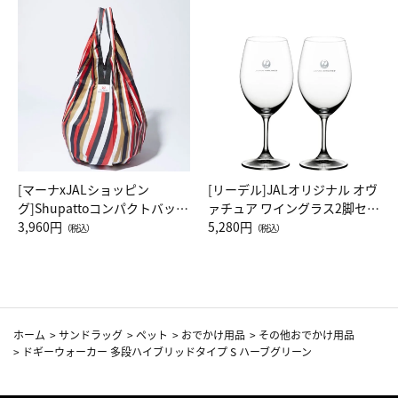
[マーナxJALショッピン
[リーデル]JALオリジナル オヴ
グ]Shupattoコンパクトバッグ
ァチュア ワイングラス2脚セッ
Drop JAL客室乗務員（LC）ス
3,960円
ト（レッドワイン）
5,280円
（税込）
（税込）
カーフ柄
ホーム
>
サンドラッグ
>
ペット
>
おでかけ用品
>
その他おでかけ用品
>
ドギーウォーカー 多段ハイブリッドタイプ S ハーブグリーン