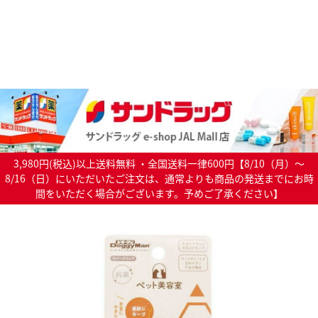
3,980円(税込)以上送料無料 ・全国送料一律600円【8/10（月）～
8/16（日）にいただいたご注文は、通常よりも商品の発送までにお時
間をいただく場合がございます。予めご了承ください】