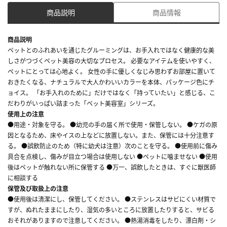
商品説明
商品情報
商品説明
ペットとのふれあいを通じたグルーミングは、お手入れではなく健康的な美
しさがつづくペット美容の大切なプロセス。 必要なアイテムを使いやすく、
ペットにとっては心地よく。 女性の手に優しくなじみ思わずお部屋に置いて
おきたくなる、ナチュラルで大人かわいいカラーを本体、パッケージ色にチ
ョイス。 「お手入れのために」だけではなく「持っていたい」と感じる、こ
だわりがいっぱい詰まった「ペット美容室」シリーズ。
使用上の注意
●用途・対象を守る。 ●幼児の手の届く所で使用・保管しない。 ●ケガの原
因となるため、床やイスの上などに放置しない。また、保管には十分注意す
る。 ●誤飲防止のため（特に幼犬は注意）次のことを守る。 ●使用前に傷み
具合を点検し、傷みが目立つ場合は使用しない ●ペットに噛ませない ●使用
後はペットが触れない所に保管する ●万一、誤飲したときは、すぐに獣医師
に相談する
保管及び取扱上の注意
●使用後は清潔にし、保管してください。 ●ステンレスはサビにくい材質で
すが、ぬれたままにしたり、湿気の多いところに放置したりすると、サビる
おそれがありますので注意してください。 ●熱湯消毒をしたり、漂白剤・シ