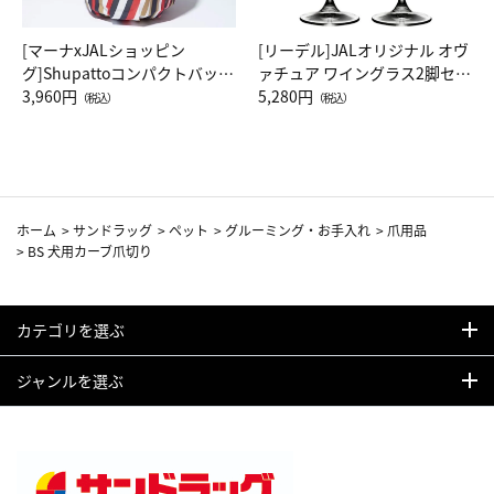
[マーナxJALショッピン
[リーデル]JALオリジナル オヴ
グ]Shupattoコンパクトバッグ
ァチュア ワイングラス2脚セッ
Drop JAL客室乗務員（LC）ス
3,960円
ト（レッドワイン）
5,280円
（税込）
（税込）
カーフ柄
ホーム
>
サンドラッグ
>
ペット
>
グルーミング・お手入れ
>
爪用品
>
BS 犬用カーブ爪切り
カテゴリを選ぶ
ジャンルを選ぶ