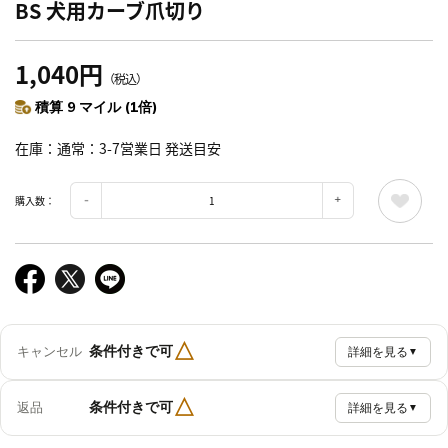
BS 犬用カーブ爪切り
1,040円
（税込）
積算 9 マイル (1倍)
在庫
通常：3-7営業日 発送目安
購入数：
△
条件付きで可
キャンセル
詳細を見る
▼
△
条件付きで可
返品
詳細を見る
▼