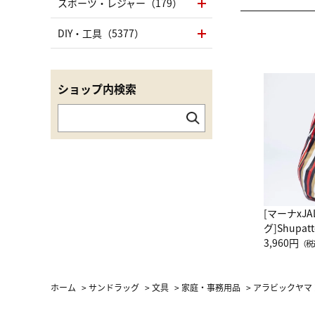
スポーツ・レジャー（179）
DIY・工具（5377）
ショップ内検索
[マーナxJ
グ]Shup
グ Drop 
3,960円
（税
（LC）ス
ホーム
>
サンドラッグ
>
文具
>
家庭・事務用品
>
アラビックヤマト 