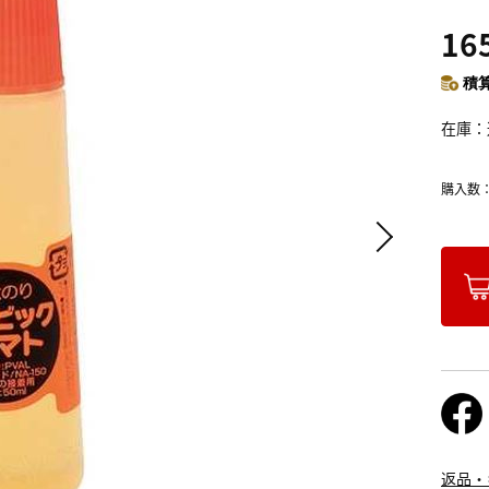
16
積算
在庫
購入数
返品・