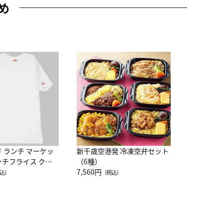
め
JAL特製
レー 200
10,800円
（
ド ランチ マーケッ
新千歳空港発 冷凍空弁セット
ッチフライス クル
（6種）
注半袖Ｔシャツ
7,560円
込）
（税込）