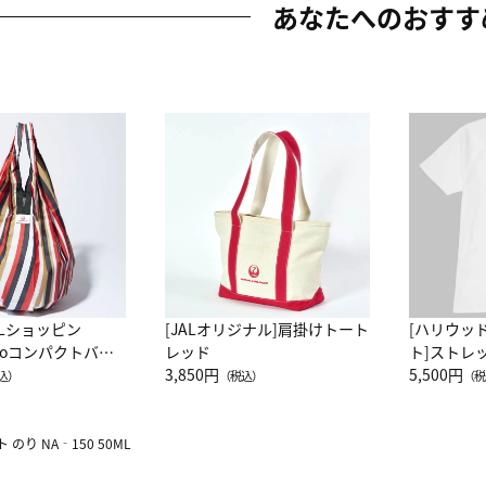
あなたへのおすす
ALショッピン
[JALオリジナル]肩掛けトート
[ハリウッ
attoコンパクトバッ
レッド
ト]ストレ
JAL客室乗務員
3,850円
ーネック別
5,500円
込）
（税込）
（税
カーフ柄
のり NA‐150 50ML