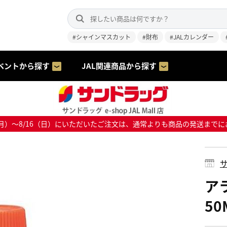
#シャインマスカット
#財布
#JALカレンダー
ベントから探す
JAL関連商品から探す
8/10（月）～8/16（日）にいただいたご注文は、通常よりも商品の発送
サ
ア
50