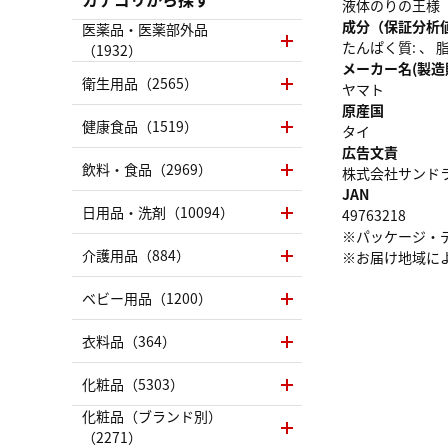
液体のりの王様
成分（保証分析
医薬品・医薬部外品
たんぱく質: 、 脂質
（1932）
メーカー名(製造
衛生用品（2565）
ヤマト
原産国
健康食品（1519）
タイ
広告文責
飲料・食品（2969）
株式会社サンドラッグ
JAN
日用品・洗剤（10094）
49763218
※パッケージ・
介護用品（884）
※お届け地域に
ベビー用品（1200）
衣料品（364）
化粧品（5303）
化粧品（ブランド別）
（2271）