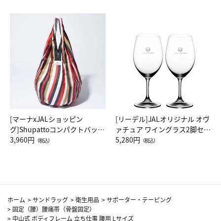
[マーナxJALショッピン
[リーデル]JALオリジナル オヴ
グ]Shupattoコンパクトバッグ
ァチュア ワイングラス2脚セッ
Drop JAL客室乗務員（LC）ス
3,960円
ト（レッドワイン）
5,280円
（税込）
（税込）
カーフ柄
ホーム
>
サンドラッグ
>
衛生用品
>
サポーター・テーピング
>
固定（腰）腰痛帯（骨盤固定）
>
中山式 ボディフレーム 立ち仕事 腰用 Lサイズ