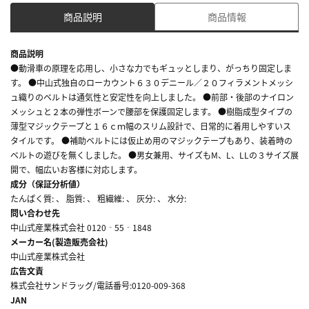
商品説明
商品情報
商品説明
●動滑車の原理を応用し、小さな力でもギュッとしまり、がっちり固定しま
す。 ●中山式独自のローカウント６３０デニール／２０フィラメントメッシ
ュ織りのベルトは通気性と安定性を向上しました。 ●前部・後部のナイロン
メッシュと２本の弾性ボーンで腰部を保護固定します。 ●樹脂成型タイプの
薄型マジックテープと１６ｃｍ幅のスリム設計で、日常的に着用しやすいス
タイルです。 ●補助ベルトには仮止め用のマジックテープもあり、装着時の
ベルトの遊びを無くしました。 ●男女兼用、サイズもM、L、LLの３サイズ展
開で、幅広いお客様に対応します。
成分（保証分析値）
たんぱく質: 、 脂質: 、 粗繊維: 、 灰分: 、 水分:
問い合わせ先
中山式産業株式会社 0120‐55‐1848
メーカー名(製造販売会社)
中山式産業株式会社
広告文責
株式会社サンドラッグ/電話番号:0120-009-368
JAN